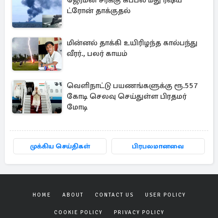
ஜேர்மன் சரக்கு கப்பல் மீது ரஷ்ய
ட்ரோன் தாக்குதல்
மின்னல் தாக்கி உயிரிழந்த கால்பந்து
வீரர்., பலர் காயம்
வெளிநாட்டு பயணங்களுக்கு ரூ.557
கோடி செலவு செய்துள்ள பிரதமர்
மோடி
முக்கிய செய்திகள்
பிரபலமானவை
HOME
ABOUT
CONTACT US
USER POLICY
COOKIE POLICY
PRIVACY POLICY