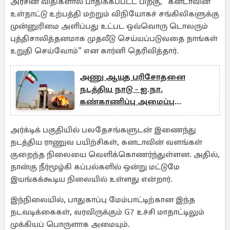
அரசின் விதிகளால் பாதிக்கப்பட்ட பிறகு, “கனடாவின்
உள்நாட்டு உற்பத்தி மற்றும் விநியோகச் சங்கிலிகளுக்கு
முன்னுரிமை அளிப்பது உட்பட ஒவ்வொரு டொலரும்
புத்திசாலித்தனமாக முதலீடு செய்யப்படுவதை நாங்கள்
உறுதி செய்வோம்” என கார்னி தெரிவித்தார்.
அணு ஆயுத பரிசோதனை
நடத்திய நாடு - ஐ.நா.
கண்காணிப்பு அமைப்பு
அறிக்கை
அர்க்டிக் பகுதியில் பலதேசங்களுடன் இணைந்து
நடத்திய ராணுவ பயிற்சிகள், கனடாவின் வளங்கள்
குறைந்த நிலையை வெளிக்கொணர்ந்துள்ளன. அதில்,
நான்கு நீர்மூழ்கி கப்பல்களில் ஒன்று மட்டுமே
இயங்கக்கூடிய நிலையில் உள்ளது என்றார்.
இந்நிலையில், பாதுகாப்பு மேம்பாட்டிற்கான இந்த
நடவடிக்கைகள், வரவிருக்கும் G7 உச்சி மாநாட்டிலும்
முக்கியப் பொருளாக அமையும்.