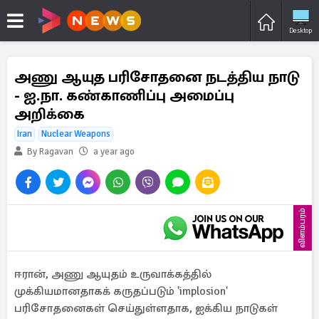
Desktop
அணு ஆயுத பரிசோதனை நடத்திய நாடு
- ஐ.நா. கண்காணிப்பு அமைப்பு
அறிக்கை
Iran
Nuclear Weapons
By Ragavan
a year ago
விளம்பரம்
ஈரான், அணு ஆயுதம் உருவாக்கத்தில்
முக்கியமானதாகக் கருதப்படும் 'implosion'
பரிசோதனைகள் செய்துள்ளதாக, ஐக்கிய நாடுகள்