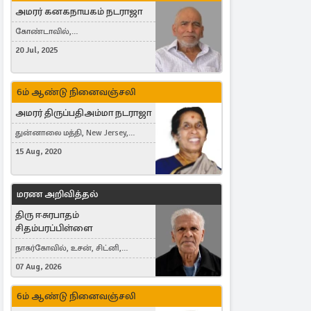
அமரர் கனகநாயகம் நடராஜா
கோண்டாவில்,
புன்னாலைக்கட்டுவன், சவுதி
20 Jul, 2025
அரேபியா, Saudi Arabia, ஜேர்மனி,
Germany, Brampton, Canada
6ம் ஆண்டு நினைவஞ்சலி
அமரர் திருப்பதிஅம்மா நடராஜா
துன்னாலை மத்தி, New Jersey,
United States, Toronto, Canada
15 Aug, 2020
மரண அறிவித்தல்
திரு ஈசுரபாதம்
சிதம்பரப்பிள்ளை
நாகர்கோவில், உசன், சிட்னி,
Australia
07 Aug, 2026
6ம் ஆண்டு நினைவஞ்சலி