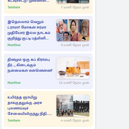
கடவுச்சீட்டு! முன்னாள்
எம்.பிக்கு
Tamilwin
7 மணி நேரம் முன்
பிரித்தானியாவில் ஏற்பட்ட
சிக்கல்
இதெல்லாம் வெறும்
ட்ராமா! மோகன் சர்மா
முதியோர் இல்ல நாடகம்
குறித்து குட்டி பத்மினி
பரபரப்பு பேட்டி
Manithan
9 மணி நேரம் முன்
தினமும் ஒரு கப் கிராம்பு
நீர்.., கிடைக்கும்
நன்மைகள் என்னென்ன?
Manithan
12 மணி நேரம் முன்
உயிர்த்த ஞாயிறு
தாக்குதலுக்கு அரச
புலனாய்வுச்
சேவையிலிருந்து நிதி..
வெளியான அதிர்ச்சி
Tamilwin
4 மணி நேரம் முன்
தகவல்!