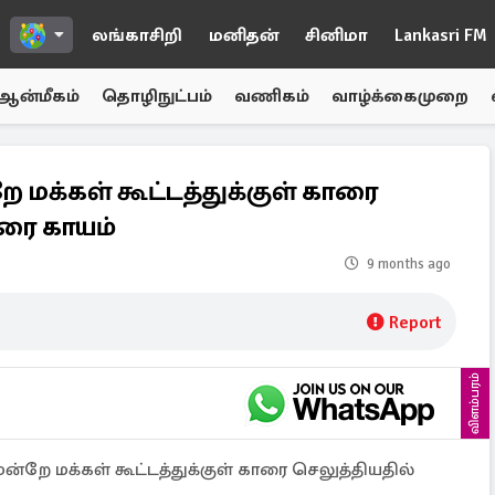
லங்காசிறி
மனிதன்
சினிமா
Lankasri FM
ஆன்மீகம்
தொழிநுட்பம்
வணிகம்
வாழ்க்கைமுறை
 மக்கள் கூட்டத்துக்குள் காரை
வரை காயம்
9 months ago
Report
விளம்பரம்
ன்றே மக்கள் கூட்டத்துக்குள் காரை செலுத்தியதில்