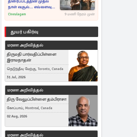
திரைப்படத்தின் முதல்
நாள் வசூல்... எவ்வளவு
தெரியுமா?
Cineulagam
9 மணி நேரம் முன்
துயர் பகிர்வு
மரண அறிவித்தல்
திருமதி பார்வதிப்பிள்ளை
இராமநாதன்
நெடுந்தீவு மேற்கு, Toronto, Canada
31 Jul, 2026
மரண அறிவித்தல்
திரு வேலுப்பிள்ளை தம்பிராசா
கோப்பாய், Montreal, Canada
02 Aug, 2026
மரண அறிவித்தல்