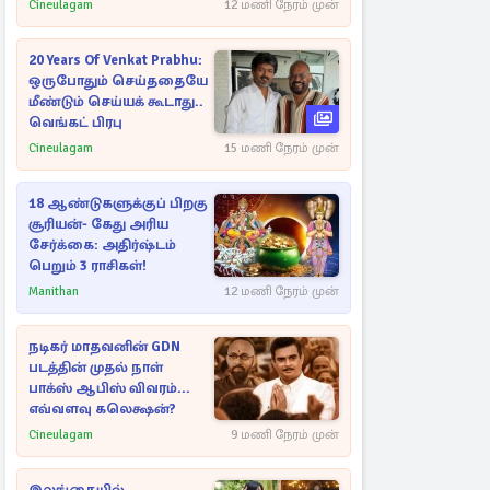
பாக்ஸ் ஆபிஸ்
Cineulagam
12 மணி நேரம் முன்
20 Years Of Venkat Prabhu:
ஒருபோதும் செய்ததையே
மீண்டும் செய்யக் கூடாது..
வெங்கட் பிரபு
Cineulagam
15 மணி நேரம் முன்
18 ஆண்டுகளுக்குப் பிறகு
சூரியன்- கேது அரிய
சேர்க்கை: அதிர்ஷ்டம்
பெறும் 3 ராசிகள்!
Manithan
12 மணி நேரம் முன்
நடிகர் மாதவனின் GDN
படத்தின் முதல் நாள்
பாக்ஸ் ஆபிஸ் விவரம்...
எவ்வளவு கலெக்ஷன்?
Cineulagam
9 மணி நேரம் முன்