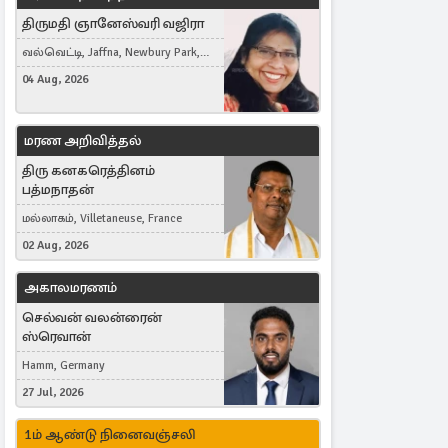
திருமதி ஞானேஸ்வரி வஜிரா
வல்வெட்டி, Jaffna, Newbury Park,
United Kingdom
04 Aug, 2026
மரண அறிவித்தல்
திரு கனகரெத்தினம்
பத்மநாதன்
மல்லாகம், Villetaneuse, France
02 Aug, 2026
அகாலமரணம்
செல்வன் வலன்ரைன்
ஸ்ரெவான்
Hamm, Germany
27 Jul, 2026
1ம் ஆண்டு நினைவஞ்சலி