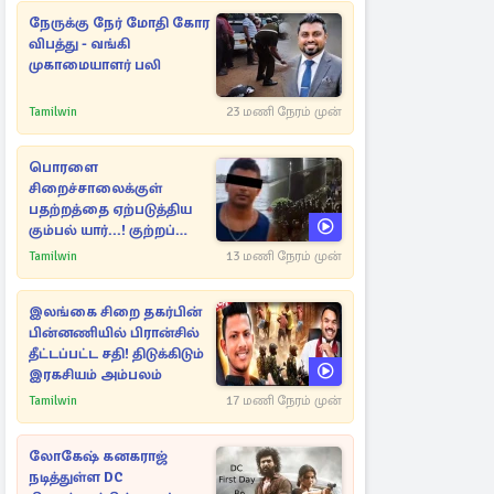
நேருக்கு நேர் மோதி கோர
விபத்து - வங்கி
முகாமையாளர் பலி
Tamilwin
23 மணி நேரம் முன்
பொரளை
சிறைச்சாலைக்குள்
பதற்றத்தை ஏற்படுத்திய
கும்பல் யார்...! குற்றப்
பின்னணி தொடர்பில்
Tamilwin
13 மணி நேரம் முன்
அதிர்ச்சித் தகவல்கள்
இலங்கை சிறை தகர்பின்
பின்னணியில் பிரான்சில்
தீட்டப்பட்ட சதி! திடுக்கிடும்
இரகசியம் அம்பலம்
Tamilwin
17 மணி நேரம் முன்
லோகேஷ் கனகராஜ்
நடித்துள்ள DC