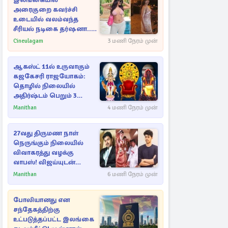
இலங்கையில்
அரைகுறை கவர்ச்சி
உடையில் வலம்வந்த
சீரியல் நடிகை தர்ஷனா...
அவரே வெளியிட்ட
Cineulagam
3 மணி நேரம் முன்
வீடியோ
ஆகஸ்ட் 11ல் உருவாகும்
கஜகேசரி ராஜயோகம்:
தொழில் நிலையில்
அதிர்ஷ்டம் பெறும் 3
ராசிகள்!
Manithan
4 மணி நேரம் முன்
27வது திருமண நாள்
நெருங்கும் நிலையில்
விவாகரத்து வழக்கு
வாபஸ்! விஜய்யுடன்
மீண்டும் இணைவாரா?
Manithan
6 மணி நேரம் முன்
போலியானது என
சந்தேகத்திற்கு
உட்படுத்தப்பட்ட இலங்கை