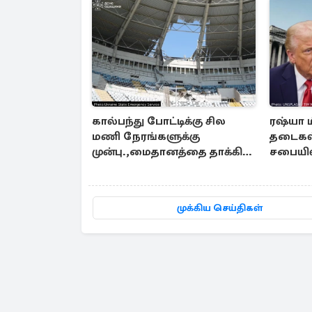
கால்பந்து போட்டிக்கு சில
ரஷ்யா 
மணி நேரங்களுக்கு
தடைகள்
முன்பு.,மைதானத்தை தாக்கிய
சபையில
ரஷ்ய ஏவுகணை
முக்கிய செய்திகள்