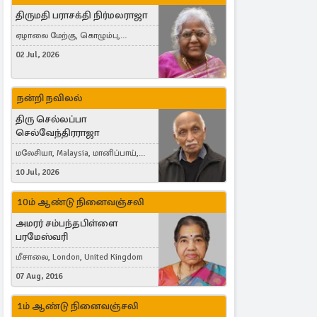
திருமதி பராசக்தி நிர்மலராஜா
ஏழாலை மேற்கு, கொழும்பு,
தங்காலை, London, United Kingdom
02 Jul, 2026
நன்றி நவிலல்
திரு செல்லப்பா
செல்வேந்திரராஜா
மலேசியா, Malaysia, மானிப்பாய்,
Duisburg, Germany, London, United
10 Jul, 2026
Kingdom
10ம் ஆண்டு நினைவஞ்சலி
அமரர் சம்பந்தபிள்ளை
பரமேஸ்வரி
மீசாலை, London, United Kingdom
07 Aug, 2016
1ம் ஆண்டு நினைவஞ்சலி