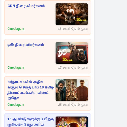
GDN திரை விமர்சனம்
Cineulagam
15 மணி நேரம் முன்
டிசி: திரை விமர்சனம்
Cineulagam
17 மணி நேரம் முன்
கர்நாடகாவில் அதிக
வசூல் செய்த டாப் 10 தமிழ்
திரைப்படங்கள்.. லிஸ்ட்
இதோ
Cineulagam
23 மணி நேரம் முன்
18 ஆண்டுகளுக்குப் பிறகு
சூரியன்- கேது அரிய