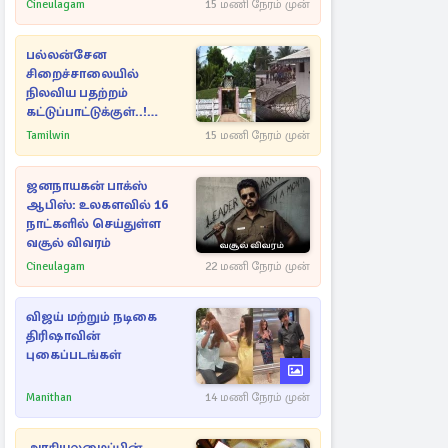
Cineulagam
15 மணி நேரம் முன்
பல்லன்சேன
சிறைச்சாலையில்
நிலவிய பதற்றம்
கட்டுப்பாட்டுக்குள்..!
அதிரடியாக களமிறங்கிய
Tamilwin
15 மணி நேரம் முன்
அதிகாரிகள்
ஜனநாயகன் பாக்ஸ்
ஆபிஸ்: உலகளவில் 16
நாட்களில் செய்துள்ள
வசூல் விவரம்
Cineulagam
22 மணி நேரம் முன்
விஜய் மற்றும் நடிகை
திரிஷாவின்
புகைப்படங்கள்
Manithan
14 மணி நேரம் முன்