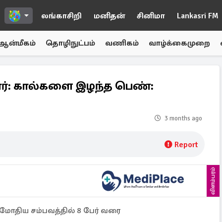
லங்காசிறி
மனிதன்
சினிமா
Lankasri FM
ஆன்மீகம்
தொழிநுட்பம்
வணிகம்
வாழ்க்கைமுறை
 கார்: கால்களை இழந்த பெண்:
3 months ago
Report
விளம்பரம்
் மோதிய சம்பவத்தில் 8 பேர் வரை