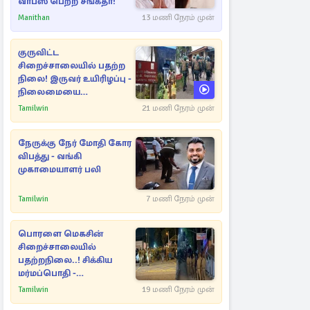
வாபஸ் பெற்ற சங்கீதா!
Manithan
13 மணி நேரம் முன்
குருவிட்ட
சிறைச்சாலையில் பதற்ற
நிலை! இருவர் உயிரிழப்பு -
நிலைமையை
கட்டுப்படுத்த பொலிஸார்
Tamilwin
21 மணி நேரம் முன்
கண்ணீர்புகை பிரயோகம்
நேருக்கு நேர் மோதி கோர
விபத்து - வங்கி
முகாமையாளர் பலி
Tamilwin
7 மணி நேரம் முன்
பொரளை மெகசின்
சிறைச்சாலையில்
பதற்றநிலை..! சிக்கிய
மர்மப்பொதி -
பின்னணியில் வெளியான
Tamilwin
19 மணி நேரம் முன்
காரணம்