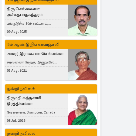
திரு செல்லையா
அச்சுதபாதசுந்தரம்
புங்குடுதீவு 10ம் வட்டாரம்,
கொள்ளுப்பிட்டி
09 Aug, 2025
5ம் ஆண்டு நினைவஞ்சலி
அமரர் இராசையா செல்லம்மா
சரவணை மேற்கு, இணுவில்
கிழக்கு
03 Aug, 2021
நன்றி நவிலல்
திருமதி கந்தசாமி
இரத்தினம்மா
வேலணை, Brampton, Canada
08 Jul, 2026
நன்றி நவிலல்