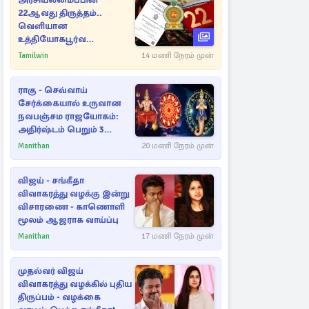
அரசியலமைப்பின்
22ஆவது திருத்தம்..
வெளியான
உத்தியோகபூர்வ
அறிவிப்பு!
Tamilwin
14 மணி நேரம் முன்
ராகு - செவ்வாய்
சேர்க்கையால் உருவான
நவபஞ்சம ராஜயோகம்:
அதிர்ஷ்டம் பெறும் 3
ராசிகள்!
Manithan
20 மணி நேரம் முன்
விஜய் - சங்கீதா
விவாகரத்து வழக்கு இன்று
விசாரணை - காணொளி
மூலம் ஆஜராக வாய்ப்பு
Manithan
17 மணி நேரம் முன்
முதல்வர் விஜய்
விவாகரத்து வழக்கில் புதிய
திருப்பம் - வழக்கை