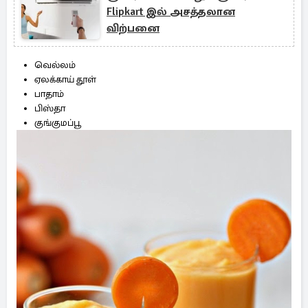
Flipkart இல் அசத்தலான
விற்பனை
வெல்லம்
ஏலக்காய் தூள்
பாதாம்
பிஸ்தா
குங்குமப்பூ