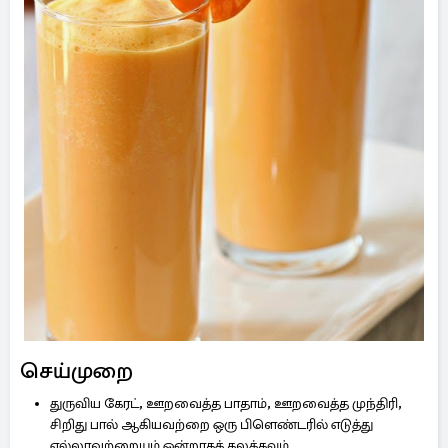
செய்முறை
துருவிய கேரட், ஊறவைத்த பாதாம், ஊறவைத்த முந்திரி,
சிறிது பால் ஆகியவற்றை ஒரு பிளெண்டரில் எடுத்து
எல்லாவற்றையும் ஒன்றாகக் கலக்கவும்.