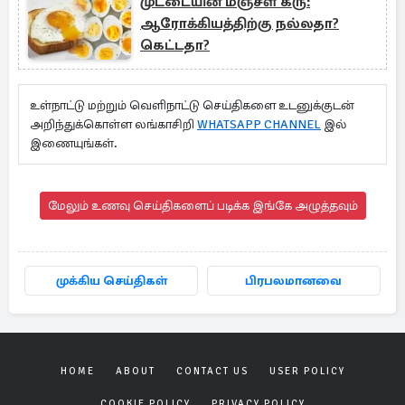
முட்டையின் மஞ்சள் கரு:
ஆரோக்கியத்திற்கு நல்லதா?
கெட்டதா?
உள்நாட்டு மற்றும் வெளிநாட்டு செய்திகளை உடனுக்குடன்
அறிந்துக்கொள்ள லங்காசிறி
WHATSAPP CHANNEL
இல்
இணையுங்கள்.
மேலும் உணவு செய்திகளைப் படிக்க இங்கே அழுத்தவும்
முக்கிய செய்திகள்
பிரபலமானவை
HOME
ABOUT
CONTACT US
USER POLICY
COOKIE POLICY
PRIVACY POLICY