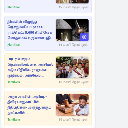
Manithan
15 மணி நேரம் முன்
நிலவில் விழுந்து
நொறுங்கிய SpaceX
ராக்கெட்: 8,690 கி.மீ வேக
மோதலால் உருவான புதிய
பள்ளம்!
Manithan
14 மணி நேரம் முன்
பரபரப்பாகும்
தென்னிலங்கை அரசியல்!
கடும் பீதியில் ராஜபக்ச
குடும்பம், அரசியல்
நட்புகள்
Tamilwin
10 மணி நேரம் முன்
அநுர அரசின் அதிரடி -
தீவிர பாதுகாப்பில்
நீதிபதிகள்- அடுத்துவரும்
நாட்களில்
அம்பலமாகவுள்ள ரகசியம்
Tamilwin
16 மணி நேரம் முன்