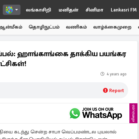
லங்காசிறி
மனிதன்
சினிமா
Lankasri FM
ஆன்மீகம்
தொழிநுட்பம்
வணிகம்
வாழ்க்கைமுறை
கப்பல்: ஹாங்காங்கை தாக்கிய பயங்கர
்சிகள்!
4 years ago
Report
விளம்பரம்
குதியை கடந்து சென்ற சாபா வெப்பமண்டல புயலால்