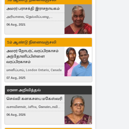
அமரர் பராசக்தி இராசநாயகம்
அரியாலை, தெல்லிப்பழை,
Montreal, Canada
06 Aug, 2021
1ம் ஆண்டு நினைவஞ்சலி
அமரர் றோபர்ட் வரப்பிரகாசம்
அந்தோனிப்பிள்ளை
வரப்பிரகாசம்
மானிப்பாய், London Ontario, Canada
07 Aug, 2025
மரண அறிவித்தல்
செல்வி கனகசபை மகேஸ்வரி
வசாவிளான், Jaffna, கோண்டாவில்
கிழக்கு
06 Aug, 2026