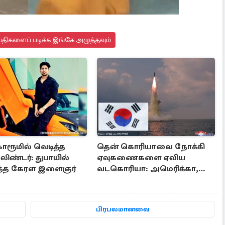
்திகளைப் படிக்க இங்கே அழுத்தவும்
ோரூமில் வெடித்த
தென் கொரியாவை நோக்கி
லிண்டர்: துபாயில்
ஏவுகணைகளை ஏவிய
ந்த கேரள இளைஞர்
வடகொரியா: அமெரிக்கா,
ஜப்பானுக்கு அனுப்பப்பட்ட
தகவல்
பிரபலமானவை