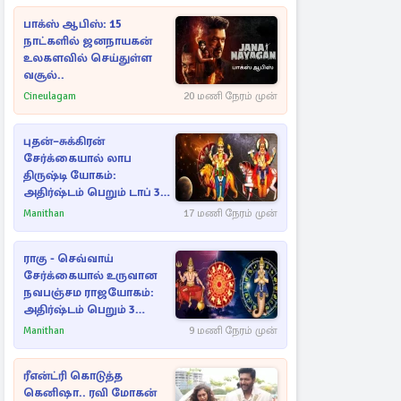
பாக்ஸ் ஆபிஸ்: 15
நாட்களில் ஜனநாயகன்
உலகளவில் செய்துள்ள
வசூல்..
Cineulagam
20 மணி நேரம் முன்
புதன்–சுக்கிரன்
சேர்க்கையால் லாப
திருஷ்டி யோகம்:
அதிர்ஷ்டம் பெறும் டாப் 3
ராசிகள்!
Manithan
17 மணி நேரம் முன்
ராகு - செவ்வாய்
சேர்க்கையால் உருவான
நவபஞ்சம ராஜயோகம்:
அதிர்ஷ்டம் பெறும் 3
ராசிகள்!
Manithan
9 மணி நேரம் முன்
ரீஎன்ட்ரி கொடுத்த
கெனிஷா.. ரவி மோகன்