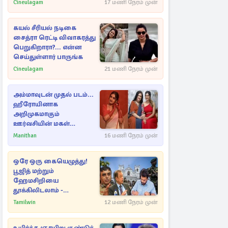
Cineulagam
17 மணி நேரம் முன்
கயல் சீரியல் நடிகை
சைத்ரா ரெட்டி விவாகரத்து
பெறுகிறாரா?... என்ன
செய்துள்ளார் பாருங்க
Cineulagam
21 மணி நேரம் முன்
அம்மாவுடன் முதல் படம்...
ஹீரோயினாக
அறிமுகமாகும்
ஊர்வசியின் மகள்
தேஜலட்சுமி!
Manithan
16 மணி நேரம் முன்
ஒரே ஒரு கையெழுத்து!
பூஜித் மற்றும்
ஹேமசிறியை
தூக்கிலிடலாம் -
அநுரவுக்குச் சென்ற
Tamilwin
12 மணி நேரம் முன்
அறிவுரை..