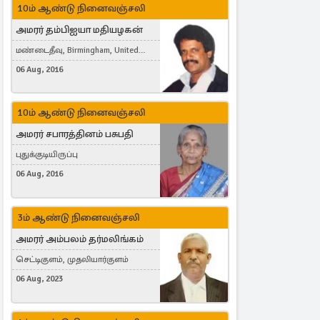
10ம் ஆண்டு நினைவஞ்சலி
அமரர் தம்பிஐயா மதியழகன்
மண்டைதீவு, Birmingham, United
Kingdom
06 Aug, 2016
10ம் ஆண்டு நினைவஞ்சலி
அமரர் சபாரத்தினம் பசுபதி
புதுக்குடியிருப்பு
06 Aug, 2016
3ம் ஆண்டு நினைவஞ்சலி
அமரர் அம்பலம் தர்மலிங்கம்
செட்டிகுளம், முதலியார்குளம்
06 Aug, 2023