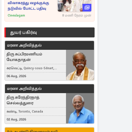
விவாகரத்து வழக்குக்கு
நடுவில் போட்ட பதிவு
Cineulagam
8 மணி நேரம் முன்
துயர் பகிர்வு
மரண அறிவித்தல்
திரு சுப்பிரமணியம்
யோகநாதன்
கரவெட்டி, Quincy-sous-Sénart,
France
06 Aug, 2026
மரண அறிவித்தல்
திரு சுரேந்திரநாத்
செல்லத்துரை
கண்டி, Toronto, Canada
02 Aug, 2026
5ம் ஆண்டு நினைவஞ்சலி