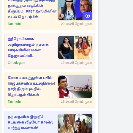
உயிர்த்த ஞாயிறு குண்டுத்
தாக்குதல் வழக்கில்
திருப்பம்: சாரா ஜஸ்மினின்
உடல் தொடர்பில்
நீதிமன்றத்தில் வெளியான
Tamilwin
22 மணி நேரம் முன்
அதிர்ச்சி தகவல்
ஹீரோயினாக
அறிமுகமாகும் நடிகை
ஊர்வசியின் மகள்
தேஜாலட்சுமி..
Cineulagam
19 மணி நேரம் முன்
மோசமடைந்துள்ள பசில்
ராஜபக்சவின் உடல்நிலை!
நாடு திரும்புவதில்
தொடரும் சிக்கல்
Tamilwin
19 மணி நேரம் முன்
தந்தையின் இறுதிச்
சடங்கை வீடியோ காலில்
பார்த்த மகள்கள்!