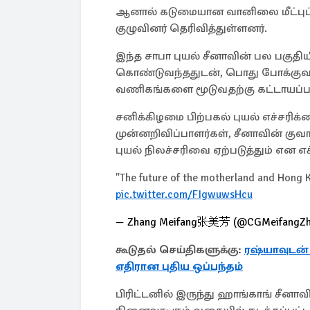
ஆனால் கடுமையான வானிலை மீட்புப் 
குழுவினர் தெரிவித்துள்ளனர்.
இந்த சாபா புயல் சீனாவின் பல பகுத
கொண்டுவந்ததுடன், பொது போக்குவர
வணிகங்களை மூடுவதற்கு கட்டாயப்படு
சனிக்கிழமை பிற்பகல் புயல் எச்சரி
முன்னறிவிப்பாளர்கள், சீனாவின் கு
புயல் நிலச்சரிவை ஏற்படுத்தும் என எச
"The future of the motherland and Hong 
pic.twitter.com/FIgwuwsHcu
— Zhang Meifang张美芳 (@CGMeifangZ
கூடுதல் செய்திகளுக்கு:
ரஷ்யாவுடன்
எதிரான புதிய ஒப்பந்தம்
பிரிட்டனில் இருந்து ஹாங்காங் சீன