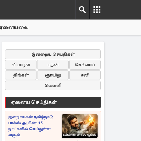
ஏனையவை
இன்றைய செய்திகள்
வியாழன்
புதன்
செவ்வாய்
திங்கள்
ஞாயிறு
சனி
வெள்ளி
ஏனைய செய்திகள்
ஜனநாயகன் தமிழ்நாடு
பாக்ஸ் ஆபிஸ்: 15
நாட்களில் செய்துள்ள
வசூல்..