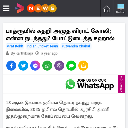
Desktop
பாத்ரூமில் கதறி அழுத விராட் கோலி;
என்ன நடந்தது? போட்டுடைத்த சஹால்
Virat Kohli
Indian Cricket Team
Yuzvendra Chahal
By Karthikraja
a year ago
விளம்பரம்
18 ஆண்டுகளாக ஐபிஎல் தொடர் நடந்து வரும்
நிலையில், 2025 ஐபிஎல் தொடரில் ஆர்சிபி அணி
முதல்முறையாக கோப்பையை வென்றது.
முதல் ஐபிஎல் தொடரில் இருந்து தற்போது வரை அதே