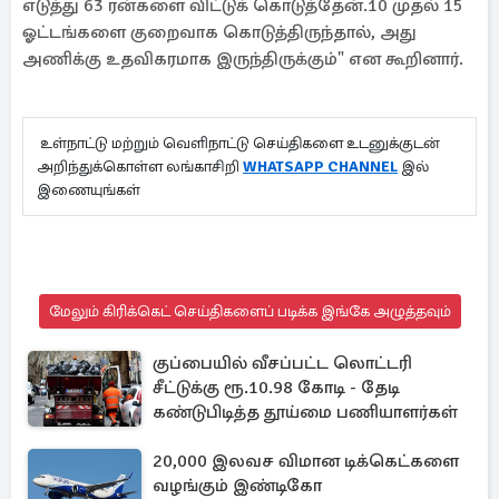
எடுத்து 63 ரன்களை விட்டுக் கொடுத்தேன்.10 முதல் 15
ஓட்டங்களை குறைவாக கொடுத்திருந்தால், அது
அணிக்கு உதவிகரமாக இருந்திருக்கும்" என கூறினார்.
உள்நாட்டு மற்றும் வெளிநாட்டு செய்திகளை உடனுக்குடன்
அறிந்துக்கொள்ள லங்காசிறி
WHATSAPP CHANNEL
இல்
இணையுங்கள்
மேலும் கிரிக்கெட் செய்திகளைப் படிக்க இங்கே அழுத்தவும்
குப்பையில் வீசப்பட்ட லொட்டரி
சீட்டுக்கு ரூ.10.98 கோடி - தேடி
கண்டுபிடித்த தூய்மை பணியாளர்கள்
20,000 இலவச விமான டிக்கெட்களை
வழங்கும் இண்டிகோ