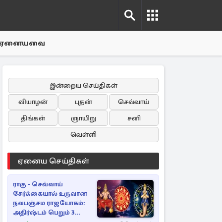
ஏனையவை
இன்றைய செய்திகள்
வியாழன்
புதன்
செவ்வாய்
திங்கள்
ஞாயிறு
சனி
வெள்ளி
ஏனைய செய்திகள்
ராகு - செவ்வாய்
சேர்க்கையால் உருவான
நவபஞ்சம ராஜயோகம்:
அதிர்ஷ்டம் பெறும் 3