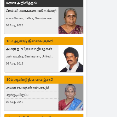
மரண அறிவித்தல்
செல்வி கனகசபை மகேஸ்வரி
வசாவிளான், Jaffna, கோண்டாவில்
கிழக்கு
06 Aug, 2026
10ம் ஆண்டு நினைவஞ்சலி
அமரர் தம்பிஐயா மதியழகன்
மண்டைதீவு, Birmingham, United
Kingdom
06 Aug, 2016
10ம் ஆண்டு நினைவஞ்சலி
அமரர் சபாரத்தினம் பசுபதி
புதுக்குடியிருப்பு
06 Aug, 2016