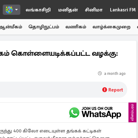
லங்காசிறி
மனிதன்
சினிமா
Lankasri FM
ஆன்மீகம்
தொழிநுட்பம்
வணிகம்
வாழ்க்கைமுறை
ம் கொள்ளையடிக்கப்பட்ட வழக்கு:
a month ago
Report
விளம்பரம்
து 400 கிலோ எடையுள்ள தங்கக் கட்டிகள்