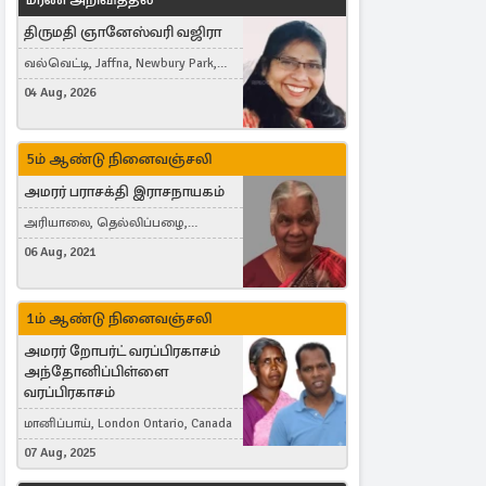
திருமதி ஞானேஸ்வரி வஜிரா
வல்வெட்டி, Jaffna, Newbury Park,
United Kingdom
04 Aug, 2026
5ம் ஆண்டு நினைவஞ்சலி
அமரர் பராசக்தி இராசநாயகம்
அரியாலை, தெல்லிப்பழை,
Montreal, Canada
06 Aug, 2021
1ம் ஆண்டு நினைவஞ்சலி
அமரர் றோபர்ட் வரப்பிரகாசம்
அந்தோனிப்பிள்ளை
வரப்பிரகாசம்
மானிப்பாய், London Ontario, Canada
07 Aug, 2025