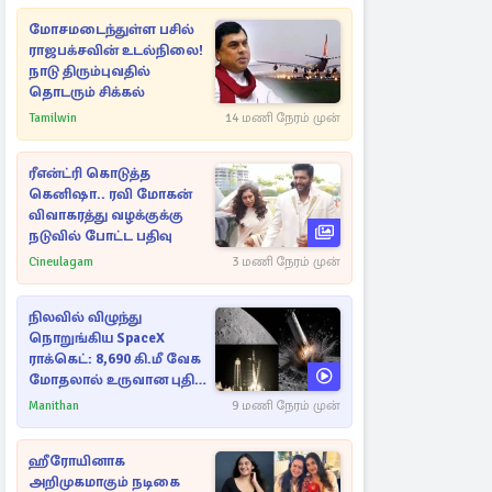
மோசமடைந்துள்ள பசில்
ராஜபக்சவின் உடல்நிலை!
நாடு திரும்புவதில்
தொடரும் சிக்கல்
Tamilwin
14 மணி நேரம் முன்
ரீஎன்ட்ரி கொடுத்த
கெனிஷா.. ரவி மோகன்
விவாகரத்து வழக்குக்கு
நடுவில் போட்ட பதிவு
Cineulagam
3 மணி நேரம் முன்
நிலவில் விழுந்து
நொறுங்கிய SpaceX
ராக்கெட்: 8,690 கி.மீ வேக
மோதலால் உருவான புதிய
பள்ளம்!
Manithan
9 மணி நேரம் முன்
ஹீரோயினாக
அறிமுகமாகும் நடிகை