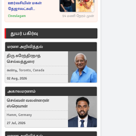
ஊர்வசியின் மகள்
தேஜாலட்சுமி..
Cineulagam
14 மணி நேரம் முன்
துயர் பகிர்வு
மரண அறிவித்தல்
திரு சுரேந்திரநாத்
செல்லத்துரை
கண்டி, Toronto, Canada
02 Aug, 2026
அகாலமரணம்
செல்வன் வலன்ரைன்
ஸ்ரெவான்
Hamm, Germany
27 Jul, 2026
மரண அறிவித்தல்