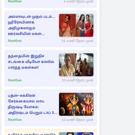
ராசிகள்!
Manithan
4 மணி நேரம் முன்
அம்மாவுடன் முதல் படம்...
ஹீரோயினாக
அறிமுகமாகும்
ஊர்வசியின் மகள்
தேஜலட்சுமி!
Manithan
11 மணி நேரம் முன்
தந்தையின் இறுதிச்
சடங்கை வீடியோ காலில்
பார்த்த மகள்கள்!
Manithan
10 மணி நேரம் முன்
புதன்–சுக்கிரன்
சேர்க்கையால் லாப
திருஷ்டி யோகம்:
அதிர்ஷ்டம் பெறும் டாப் 3
ராசிகள்!
Manithan
12 மணி நேரம் முன்