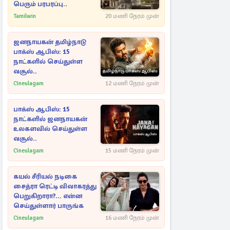
பெரும் பரபரப்பு..
Tamilwin
20 மணி நேரம் முன்
ஜனநாயகன் தமிழ்நாடு
பாக்ஸ் ஆபிஸ்: 15
நாட்களில் செய்துள்ள
வசூல்..
Cineulagam
12 மணி நேரம் முன்
பாக்ஸ் ஆபிஸ்: 15
நாட்களில் ஜனநாயகன்
உலகளவில் செய்துள்ள
வசூல்..
Cineulagam
15 மணி நேரம் முன்
கயல் சீரியல் நடிகை
சைத்ரா ரெட்டி விவாகரத்து
பெறுகிறாரா?... என்ன
செய்துள்ளார் பாருங்க
Cineulagam
16 மணி நேரம் முன்