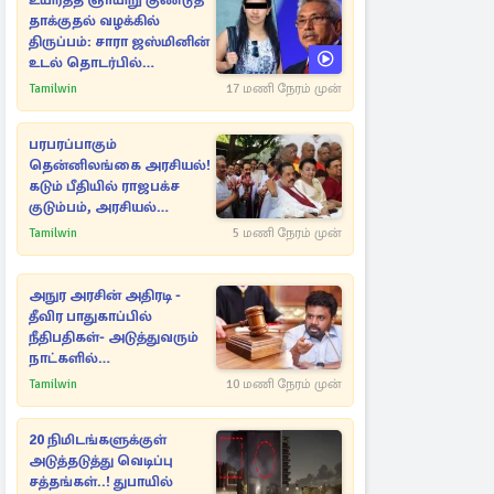
உயிர்த்த ஞாயிறு குண்டுத்
தாக்குதல் வழக்கில்
திருப்பம்: சாரா ஜஸ்மினின்
உடல் தொடர்பில்
நீதிமன்றத்தில் வெளியான
Tamilwin
17 மணி நேரம் முன்
அதிர்ச்சி தகவல்
பரபரப்பாகும்
தென்னிலங்கை அரசியல்!
கடும் பீதியில் ராஜபக்ச
குடும்பம், அரசியல்
நட்புகள்
Tamilwin
5 மணி நேரம் முன்
அநுர அரசின் அதிரடி -
தீவிர பாதுகாப்பில்
நீதிபதிகள்- அடுத்துவரும்
நாட்களில்
அம்பலமாகவுள்ள ரகசியம்
Tamilwin
10 மணி நேரம் முன்
20 நிமிடங்களுக்குள்
அடுத்தடுத்து வெடிப்பு
சத்தங்கள்..! துபாயில்