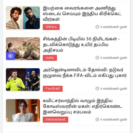
இயற்கை வைரங்களை அணிந்து
ஸ்டைல் செய்யும் இந்திய கிரிக்கெட்
வீரர்கள்
Others
4 வாரங்கள் முன்
சிங்கத்தின் பிடியில் 30 நிமிடங்கள் -
தடவிக்கொடுத்து உயிர் தப்பிய
அதிசயம்
India
4 வாரங்கள் முன்
அர்ஜென்டினாவிடம் தோல்வி: நடுவர்
குழுவை நீக்க FIFA-விடம் எகிப்து புகார்
Football
4 வாரங்கள் முன்
சுவிட்சர்லாந்தில் வாழும் இந்திய
கோடீஸ்வரரின் மகள்: எதிர்கொண்ட
இனவெறுப்பு சம்பவம்
Switzerland
4 வாரங்கள் முன்