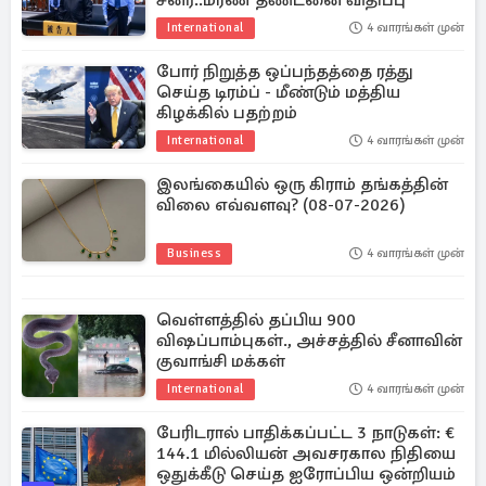
சீனர்..மரண தண்டனை விதிப்பு
International
4 வாரங்கள் முன்
போர் நிறுத்த ஒப்பந்தத்தை ரத்து
செய்த டிரம்ப் - மீண்டும் மத்திய
கிழக்கில் பதற்றம்
International
4 வாரங்கள் முன்
இலங்கையில் ஒரு கிராம் தங்கத்தின்
விலை எவ்வளவு? (08-07-2026)
Business
4 வாரங்கள் முன்
வெள்ளத்தில் தப்பிய 900
விஷப்பாம்புகள்., அச்சத்தில் சீனாவின்
குவாங்சி மக்கள்
International
4 வாரங்கள் முன்
பேரிடரால் பாதிக்கப்பட்ட 3 நாடுகள்: €
144.1 மில்லியன் அவசரகால நிதியை
ஒதுக்கீடு செய்த ஐரோப்பிய ஒன்றியம்