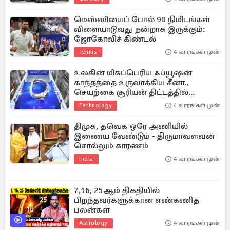
மெஸ்ஸியைப் போல் 90 நிமிடங்கள்
விளையாடுவது நன்றாக இருக்கும்:
ஜோகோவிச் கிண்டல்
Tennis
4 வாரங்கள் முன்
உலகின் மிகப்பெரிய ஃப்யூஷன்
காந்தத்தை உருவாக்கிய சீனா.,
செயற்கை சூரியன் திட்டத்தில்
முன்னேற்றம்
Technology
4 வாரங்கள் முன்
திமுக, தவெக ஒரே அணியில்
இணைய வேண்டும் - திருமாவளவன்
சொல்லும் காரணம்
India
4 வாரங்கள் முன்
7,16, 25ஆம் திகதியில்
பிறந்தவர்களுக்கான எண்கணித
பலன்கள்
Astrology
4 வாரங்கள் முன்