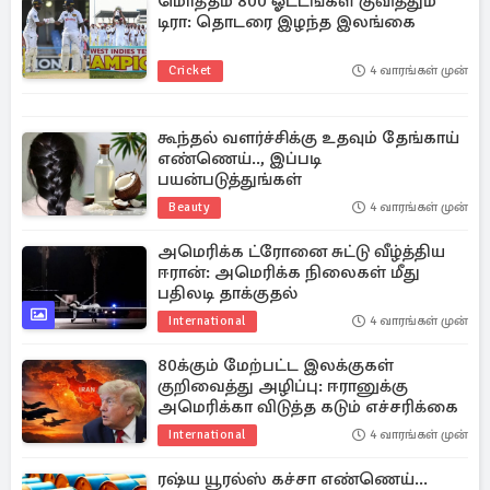
மொத்தம் 800 ஓட்டங்கள் குவித்தும்
டிரா: தொடரை இழந்த இலங்கை
Cricket
4 வாரங்கள் முன்
கூந்தல் வளர்ச்சிக்கு உதவும் தேங்காய்
எண்ணெய்.., இப்படி
பயன்படுத்துங்கள்
Beauty
4 வாரங்கள் முன்
அமெரிக்க ட்ரோனை சுட்டு வீழ்த்திய
ஈரான்: அமெரிக்க நிலைகள் மீது
பதிலடி தாக்குதல்
International
4 வாரங்கள் முன்
80க்கும் மேற்பட்ட இலக்குகள்
குறிவைத்து அழிப்பு: ஈரானுக்கு
அமெரிக்கா விடுத்த கடும் எச்சரிக்கை
International
4 வாரங்கள் முன்
ரஷ்ய யூரல்ஸ் கச்சா எண்ணெய்...