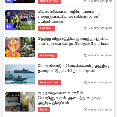
International
4 வாரங்கள் முன்
மெஸ்ஸிக்காக..அநியாயமாக
ஏமாற்றப்பட்டோம்: எகிப்து அணி
பயிற்சியாளர்
Football
4 வாரங்கள் முன்
நேற்று மிதுனத்தில் நுழைந்த புதன்..,
பணவரவை பெறப்போகும் 3 ராசிகள்
Astrology
4 வாரங்கள் முன்
போர் மீண்டும் வெடிக்கலாம்., அதற்கு
தயாராக இருக்கிறோம்- ஈரான்
International
4 வாரங்கள் முன்
குழந்தைகளை வாஷிங்
மெஷினுக்குள் அடைத்த வழக்கு:
அதிரடி திருப்பம்
India
4 வாரங்கள் முன்