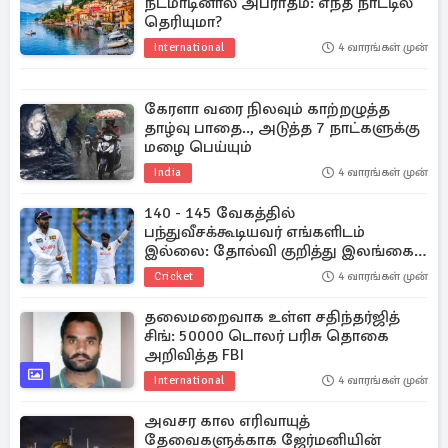
நடமாடினால் அபராதம்: எந்த நாட்டில்
தெரியுமா?
International
4 வாரங்கள் முன்
கேரளா வரை நிலவும் காற்றழுத்த
தாழ்வு பாதை.., அடுத்த 7 நாட்களுக்கு
மழை பெய்யும்
India
4 வாரங்கள் முன்
140 - 145 வேகத்தில்
பந்துவீசக்கூடியவர் எங்களிடம்
இல்லை: தோல்வி குறித்து இலங்கை
கேப்டன்
Cricket
4 வாரங்கள் முன்
தலைமறைவாக உள்ள சதிந்தர்ஜித்
சிங்: 50000 டொலர் பரிசு தொகை
அறிவித்த FBI
International
4 வாரங்கள் முன்
அவசர கால எரிவாயுத்
தேவைகளுக்காக ஜேர்மனியின்