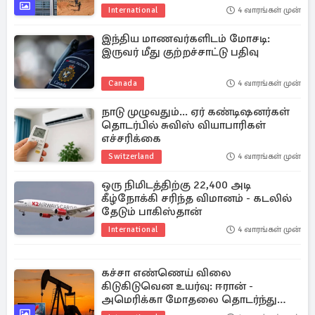
International
4 வாரங்கள் முன்
இந்திய மாணவர்களிடம் மோசடி:
இருவர் மீது குற்றச்சாட்டு பதிவு
Canada
4 வாரங்கள் முன்
நாடு முழுவதும்... ஏர் கண்டிஷனர்கள்
தொடர்பில் சுவிஸ் வியாபாரிகள்
எச்சரிக்கை
Switzerland
4 வாரங்கள் முன்
ஒரு நிமிடத்திற்கு 22,400 அடி
கீழ்நோக்கி சரிந்த விமானம் - கடலில்
தேடும் பாகிஸ்தான்
International
4 வாரங்கள் முன்
கச்சா எண்ணெய் விலை
கிடுகிடுவென உயர்வு: ஈரான் -
அமெரிக்கா மோதலை தொடர்ந்து
முதலீட்டாளர்கள் கவலை