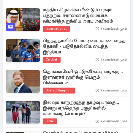
மத்திய கிழக்கில் மீண்டும் பரவும்
பதற்றம்: ஈரானை கடுமையாக
விமர்சித்த ஐக்கிய அரபு அமீரகம்
International
4 வாரங்கள் முன்
பிறந்தநாளில் போட்டியை காண வந்த
தோனி - படுதோல்வியடைந்த
இந்தியா
Cricket
4 வாரங்கள் முன்
தொலைபேசி ஒட்டுக்கேட்பு வழக்கு...
இளவரசர் ஹரிக்கு பெரும்
பின்னடைவு
United Kingdom
4 வாரங்கள் முன்
நிலவும் காற்றழுத்த தாழ்வு பாதை..,
இன்று எந்தெந்த பகுதிகளில்
கனமழை பெய்யும்?
India
4 வாரங்கள் முன்