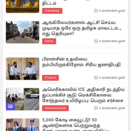
திட்டம்
Germany
4 வாரங்கள் முன்
ஆங்கிலேயர்களால் ஆட்சி செய்ய
முடியாத ஒரே ஒரு தமிழக மாவட்டம்..,
எது தெரியுமா?
India
4 வாரங்கள் முன்
பிரான்சின் உதவியை
நம்பியிருக்கிறோம்: சிரிய ஜனாதிபதி
France
4 வாரங்கள் முன்
அமெரிக்காவில் ICE அதிகாரி நடத்திய
துப்பாக்கிச் சூடு: மெக்சிகோவை
சேர்ந்தவர் உயிரிழப்பு: பெரும் சர்ச்சை
International
4 வாரங்கள் முன்
3,000 கோடி கையூட்டு! 30
ஆண்டுகளாக பெற்றுவந்த