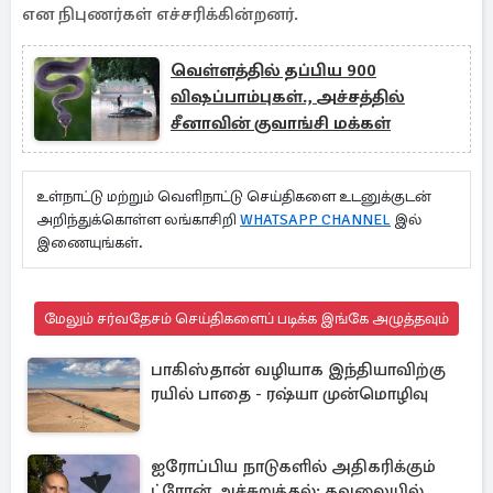
என நிபுணர்கள் எச்சரிக்கின்றனர்.
வெள்ளத்தில் தப்பிய 900
விஷப்பாம்புகள்., அச்சத்தில்
சீனாவின் குவாங்சி மக்கள்
உள்நாட்டு மற்றும் வெளிநாட்டு செய்திகளை உடனுக்குடன்
அறிந்துக்கொள்ள லங்காசிறி
WHATSAPP CHANNEL
இல்
இணையுங்கள்.
மேலும் சர்வதேசம் செய்திகளைப் படிக்க இங்கே அழுத்தவும்
பாகிஸ்தான் வழியாக இந்தியாவிற்கு
ரயில் பாதை - ரஷ்யா முன்மொழிவு
ஐரோப்பிய நாடுகளில் அதிகரிக்கும்
ட்ரோன் அச்சுறுத்தல்: கவலையில்