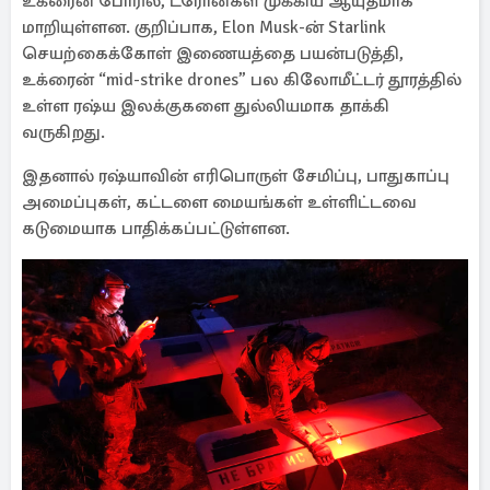
உக்ரைன் போரில், ட்ரோன்கள் முக்கிய ஆயுதமாக
மாறியுள்ளன. குறிப்பாக, Elon Musk-ன் Starlink
செயற்கைக்கோள் இணையத்தை பயன்படுத்தி,
உக்ரைன் “mid-strike drones” பல கிலோமீட்டர் தூரத்தில்
உள்ள ரஷ்ய இலக்குகளை துல்லியமாக தாக்கி
வருகிறது.
இதனால் ரஷ்யாவின் எரிபொருள் சேமிப்பு, பாதுகாப்பு
அமைப்புகள், கட்டளை மையங்கள் உள்ளிட்டவை
கடுமையாக பாதிக்கப்பட்டுள்ளன.