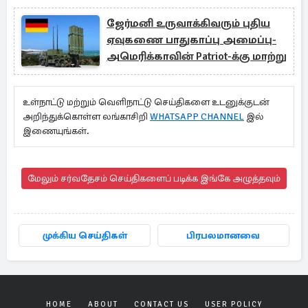
ஜேர்மனி உருவாக்கிவரும் புதிய
ஏவுகணை பாதுகாப்பு அமைப்பு-
அமெரிக்காவின் Patriot-க்கு மாற்று
உள்நாட்டு மற்றும் வெளிநாட்டு செய்திகளை உடனுக்குடன்
அறிந்துக்கொள்ள லங்காசிறி
WHATSAPP CHANNEL
இல்
இணையுங்கள்.
மேலும் சர்வதேசம் செய்திகளைப் படிக்க இங்கே அழுத்தவும்
முக்கிய செய்திகள்
பிரபலமானவை
HOME
ABOUT
CONTACT US
USER POLICY