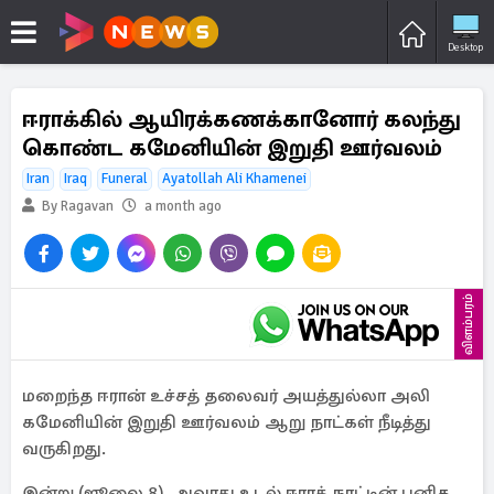
Desktop
ஈராக்கில் ஆயிரக்கணக்கானோர் கலந்து
கொண்ட கமேனியின் இறுதி ஊர்வலம்
Iran
Iraq
Funeral
Ayatollah Ali Khamenei
By Ragavan
a month ago
விளம்பரம்
மறைந்த ஈரான் உச்சத் தலைவர் அயத்துல்லா அலி
கமேனியின் இறுதி ஊர்வலம் ஆறு நாட்கள் நீடித்து
வருகிறது.
இன்று (ஜூலை 8), அவரது உடல் ஈராக் நாட்டின் புனித