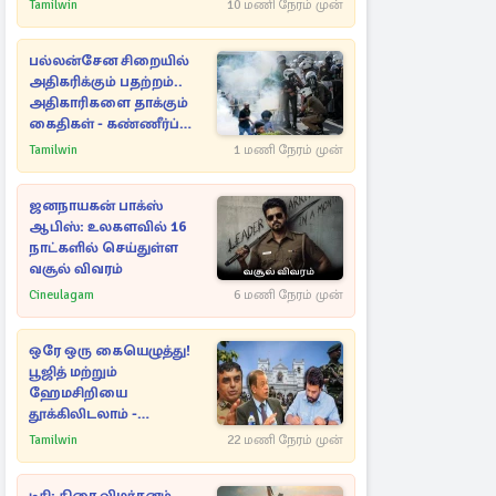
Tamilwin
10 மணி நேரம் முன்
பல்லன்சேன சிறையில்
அதிகரிக்கும் பதற்றம்..
அதிகாரிகளை தாக்கும்
கைதிகள் - கண்ணீர்ப்
புகை பிரயோகம்
Tamilwin
1 மணி நேரம் முன்
ஜனநாயகன் பாக்ஸ்
ஆபிஸ்: உலகளவில் 16
நாட்களில் செய்துள்ள
வசூல் விவரம்
Cineulagam
6 மணி நேரம் முன்
ஒரே ஒரு கையெழுத்து!
பூஜித் மற்றும்
ஹேமசிறியை
தூக்கிலிடலாம் -
அநுரவுக்குச் சென்ற
Tamilwin
22 மணி நேரம் முன்
அறிவுரை..