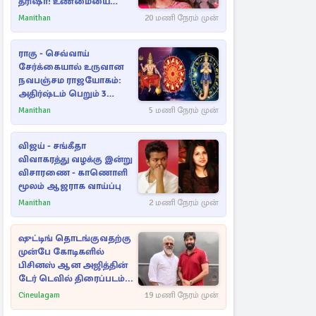
த்ரிஷா! உண்மையை
பகிர்ந்த இயக்குநர் பிரவீன்
Manithan
20 மணி நேரம் முன்
காந்தி
ராகு - செவ்வாய்
சேர்க்கையால் உருவான
நவபஞ்சம ராஜயோகம்:
அதிர்ஷ்டம் பெறும் 3
ராசிகள்!
Manithan
5 மணி நேரம் முன்
விஜய் - சங்கீதா
விவாகரத்து வழக்கு இன்று
விசாரணை - காணொளி
மூலம் ஆஜராக வாய்ப்பு
Manithan
2 மணி நேரம் முன்
ஷுட்டிங் தொடங்குவதற்கு
முன்பே கோடிகளில்
பிசினஸ் ஆன அஜித்தின்
டேர் டெவில் திரைப்படம்...
Cineulagam
19 மணி நேரம் முன்