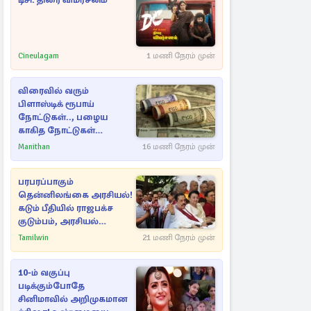
டிசி: திரை விமர்சனம்
Cineulagam
1 மணி நேரம் முன்
விரைவில் வரும்
பிளாஸ்டிக் ரூபாய்
நோட்டுகள்.., பழைய
காகித நோட்டுகள்
செல்லுமா?
Manithan
16 மணி நேரம் முன்
பரபரப்பாகும்
தென்னிலங்கை அரசியல்!
கடும் பீதியில் ராஜபக்ச
குடும்பம், அரசியல்
நட்புகள்
Tamilwin
21 மணி நேரம் முன்
10-ம் வகுப்பு
படிக்கும்போதே
சினிமாவில் அறிமுகமான