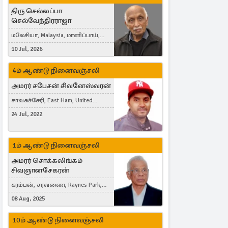
திரு செல்லப்பா
செல்வேந்திரராஜா
மலேசியா, Malaysia, மானிப்பாய்,
Duisburg, Germany, London, United
10 Jul, 2026
Kingdom
4ம் ஆண்டு நினைவஞ்சலி
அமரர் சபேசன் சிவனேஸ்வரன்
சாவகச்சேரி, East Ham, United
Kingdom
24 Jul, 2022
1ம் ஆண்டு நினைவஞ்சலி
அமரர் சொக்கலிங்கம்
சிவஞானசேகரன்
கரம்பன், சரவணை, Raynes Park,
London, United Kingdom
08 Aug, 2025
10ம் ஆண்டு நினைவஞ்சலி