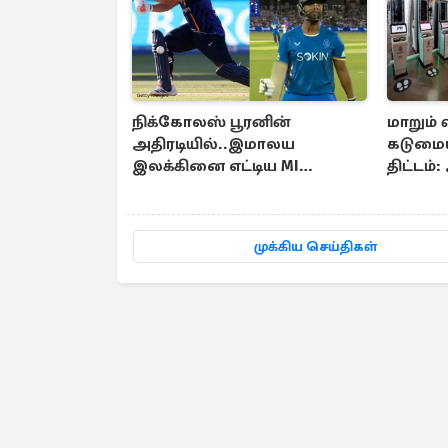
நிக்கோலஸ் பூரனின்
மாறும் வ
அதிரடியில்..இமாலய
கடுமைய
இலக்கினை எட்டிய MI
திட்டம்:
லண்டன்
குழப்பங
முக்கிய செய்திகள்