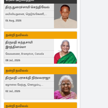
திரு துரைச்சாமி செந்திவேல்
மயிலியதனை, நெடுங்கேணி,
கம்பர்மலை
01 Aug, 2026
நன்றி நவிலல்
திருமதி கந்தசாமி
இரத்தினம்மா
வேலணை, Brampton, Canada
08 Jul, 2026
நன்றி நவிலல்
திருமதி பராசக்தி நிர்மலராஜா
ஏழாலை மேற்கு, கொழும்பு,
தங்காலை, London, United Kingdom
02 Jul, 2026
நன்றி நவிலல்