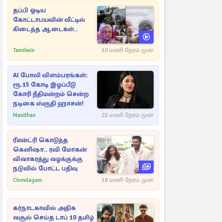
தப்பி ஓடிய
கோட்டாபயவின் வீட்டில்
கிடைத்த ஆடைகள்..
Tamilwin
10 மணி நேரம் முன்
AI போலி விளம்பரங்கள்:
ரூ.15 கோடி இழப்பீடு
கோரி நீதிமன்றம் சென்ற
நடிகை ஸ்ருதி ஹாசன்!
Manithan
22 மணி நேரம் முன்
ரீஎன்ட்ரி கொடுத்த
கெனிஷா.. ரவி மோகன்
விவாகரத்து வழக்குக்கு
நடுவில் போட்ட பதிவு
Cineulagam
18 மணி நேரம் முன்
கர்நாடகாவில் அதிக
வசூல் செய்த டாப் 10 தமிழ்