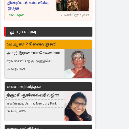
திரைப்படங்கள்.. லிஸ்ட்
இதோ
Cineulagam
7 மணி நேரம் முன்
துயர் பகிர்வு
5ம் ஆண்டு நினைவஞ்சலி
அமரர் இராசையா செல்லம்மா
சரவணை மேற்கு, இணுவில்
கிழக்கு
03 Aug, 2021
மரண அறிவித்தல்
திருமதி ஞானேஸ்வரி வஜிரா
வல்வெட்டி, Jaffna, Newbury Park,
United Kingdom
04 Aug, 2026
மரண அறிவித்தல்