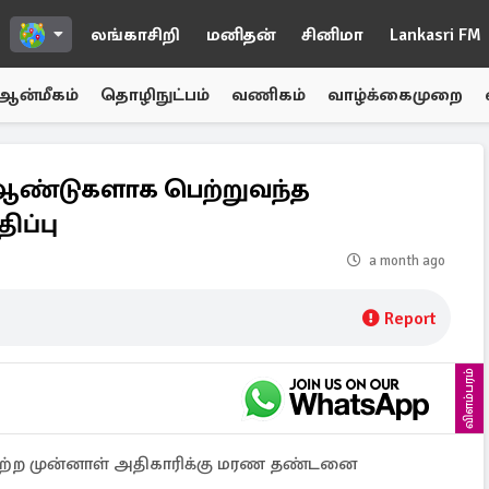
லங்காசிறி
மனிதன்
சினிமா
Lankasri FM
ஆன்மீகம்
தொழிநுட்பம்
வணிகம்
வாழ்க்கைமுறை
0 ஆண்டுகளாக பெற்றுவந்த
ப்பு
a month ago
Report
விளம்பரம்
பெற்ற முன்னாள் அதிகாரிக்கு மரண தண்டனை