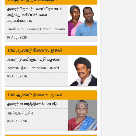
அமரர் றோபர்ட் வரப்பிரகாசம்
அந்தோனிப்பிள்ளை
வரப்பிரகாசம்
மானிப்பாய், London Ontario, Canada
07 Aug, 2025
10ம் ஆண்டு நினைவஞ்சலி
அமரர் தம்பிஐயா மதியழகன்
மண்டைதீவு, Birmingham, United
Kingdom
06 Aug, 2016
10ம் ஆண்டு நினைவஞ்சலி
அமரர் சபாரத்தினம் பசுபதி
புதுக்குடியிருப்பு
06 Aug, 2016