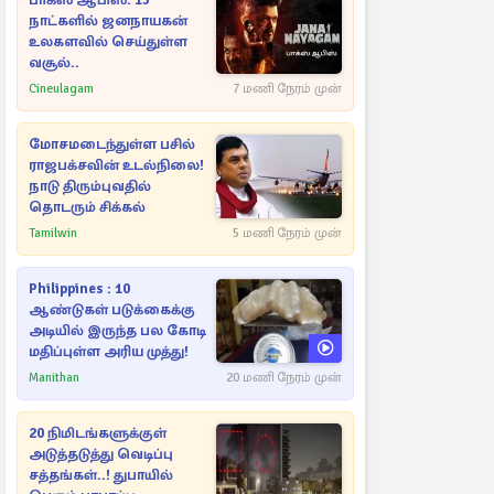
பாக்ஸ் ஆபிஸ்: 15
நாட்களில் ஜனநாயகன்
உலகளவில் செய்துள்ள
வசூல்..
Cineulagam
7 மணி நேரம் முன்
மோசமடைந்துள்ள பசில்
ராஜபக்சவின் உடல்நிலை!
நாடு திரும்புவதில்
தொடரும் சிக்கல்
Tamilwin
5 மணி நேரம் முன்
Philippines : 10
ஆண்டுகள் படுக்கைக்கு
அடியில் இருந்த பல கோடி
மதிப்புள்ள அரிய முத்து!
Manithan
20 மணி நேரம் முன்
20 நிமிடங்களுக்குள்
அடுத்தடுத்து வெடிப்பு
சத்தங்கள்..! துபாயில்