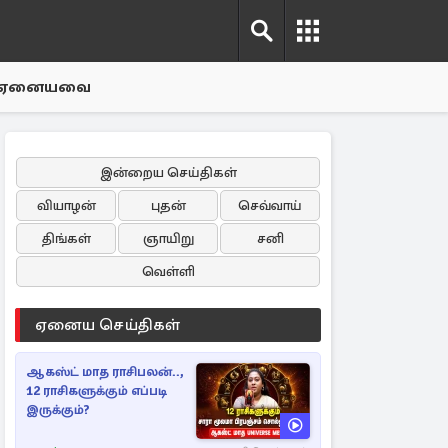
ஏனையவை
இன்றைய செய்திகள்
வியாழன்
புதன்
செவ்வாய்
திங்கள்
ஞாயிறு
சனி
வெள்ளி
ஏனைய செய்திகள்
ஆகஸ்ட் மாத ராசிபலன்..,
12 ராசிகளுக்கும் எப்படி
இருக்கும்?