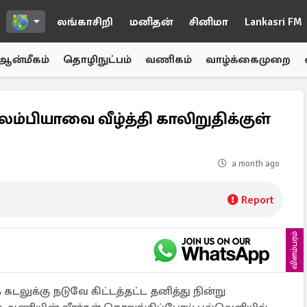
லங்காசிறி
மனிதன்
சினிமா
Lankasri FM
ஆன்மீகம்
தொழிநுட்பம்
வணிகம்
வாழ்க்கைமுறை
்பியாவை வீழ்த்தி காலிறுதிக்குள்
a month ago
Report
விளம்பரம்
 கடலுக்கு நடுவே கிட்டத்தட்ட தனித்து நின்று