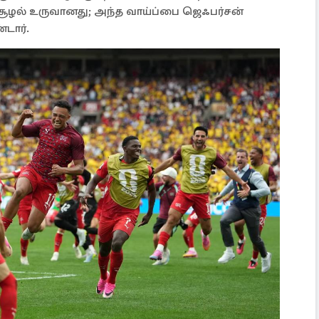
ூழல் உருவானது; அந்த வாய்ப்பை ஜெஃபர்சன்
டார்.