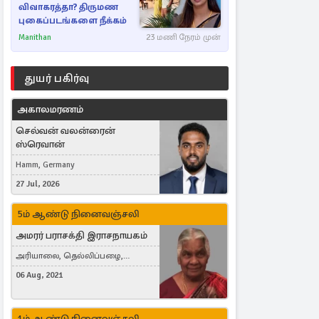
விவாகரத்தா? திருமண
புகைப்படங்களை நீக்கம்
Manithan
23 மணி நேரம் முன்
துயர் பகிர்வு
அகாலமரணம்
செல்வன் வலன்ரைன்
ஸ்ரெவான்
Hamm, Germany
27 Jul, 2026
5ம் ஆண்டு நினைவஞ்சலி
அமரர் பராசக்தி இராசநாயகம்
அரியாலை, தெல்லிப்பழை,
Montreal, Canada
06 Aug, 2021
1ம் ஆண்டு நினைவஞ்சலி