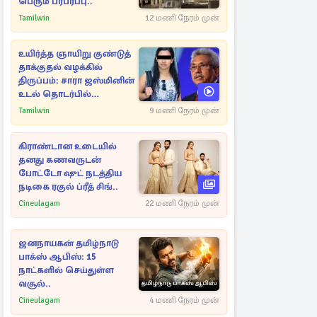
பெரும் பரபரப்பு..
Tamilwin
12 மணி நேரம் முன்
உயிர்த்த ஞாயிறு குண்டுத்
தாக்குதல் வழக்கில்
திருப்பம்: சாரா ஜஸ்மினின்
உடல் தொடர்பில்
நீதிமன்றத்தில் வெளியான
Tamilwin
9 மணி நேரம் முன்
அதிர்ச்சி தகவல்
கிராண்டான உடையில்
தனது கணவருடன்
போட்டோ ஷுட் நடத்திய
நடிகை ரகுல் ப்ரீத் சிங்..
Cineulagam
22 மணி நேரம் முன்
ஜனநாயகன் தமிழ்நாடு
பாக்ஸ் ஆபிஸ்: 15
நாட்களில் செய்துள்ள
வசூல்..
Cineulagam
4 மணி நேரம் முன்