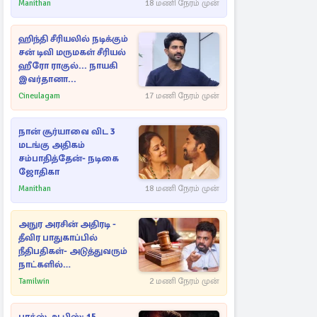
Manithan
18 மணி நேரம் முன்
ஹிந்தி சீரியலில் நடிக்கும்
சன் டிவி மருமகள் சீரியல்
ஹீரோ ராகுல்... நாயகி
இவர்தானா...
Cineulagam
17 மணி நேரம் முன்
நான் சூர்யாவை விட 3
மடங்கு அதிகம்
சம்பாதித்தேன்- நடிகை
ஜோதிகா
Manithan
18 மணி நேரம் முன்
அநுர அரசின் அதிரடி -
தீவிர பாதுகாப்பில்
நீதிபதிகள்- அடுத்துவரும்
நாட்களில்
அம்பலமாகவுள்ள ரகசியம்
Tamilwin
2 மணி நேரம் முன்