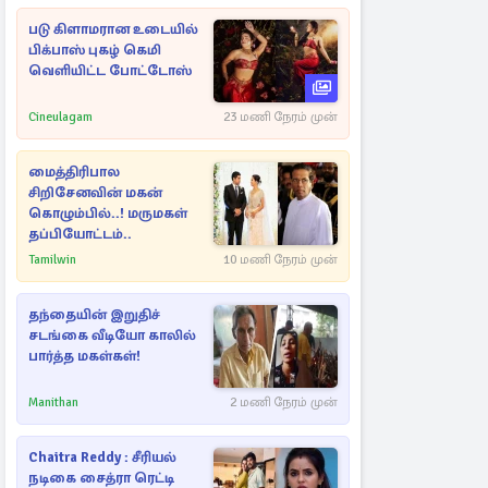
படு கிளாமரான உடையில்
பிக்பாஸ் புகழ் கெமி
வெளியிட்ட போட்டோஸ்
Cineulagam
23 மணி நேரம் முன்
மைத்திரிபால
சிறிசேனவின் மகன்
கொழும்பில்..! மருமகள்
தப்பியோட்டம்..
Tamilwin
10 மணி நேரம் முன்
தந்தையின் இறுதிச்
சடங்கை வீடியோ காலில்
பார்த்த மகள்கள்!
Manithan
2 மணி நேரம் முன்
Chaitra Reddy : சீரியல்
நடிகை சைத்ரா ரெட்டி