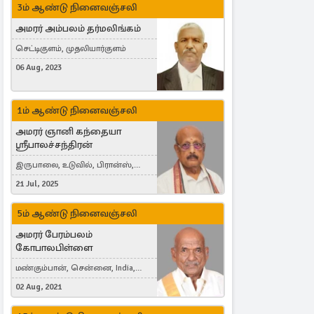
3ம் ஆண்டு நினைவஞ்சலி
அமரர் அம்பலம் தர்மலிங்கம்
செட்டிகுளம், முதலியார்குளம்
06 Aug, 2023
1ம் ஆண்டு நினைவஞ்சலி
அமரர் ஞானி கந்தையா
ஸ்ரீபாலச்சந்திரன்
இருபாலை, உடுவில், பிரான்ஸ்,
France
21 Jul, 2025
5ம் ஆண்டு நினைவஞ்சலி
அமரர் பேரம்பலம்
கோபாலபிள்ளை
மண்கும்பான், சென்னை, India,
Cergy, France
02 Aug, 2021