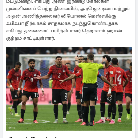
மட்டுமின்றி, எகிப்து அணி இரண்டு கோல்கள்
முன்னிலைப் பெற்ற நிலையில், அர்ஜென்டினா மற்றும்
அதன் அணித்தலைவர் லியோனல் மெஸ்ஸிக்கு
ஃபிஃபா நிர்வாகம் சாதகமாக நடந்துகொண்டதாக
எகிப்து தலைமைப் பயிற்சியாளர் ஹொசாம் ஹசன்
குற்றம் சாட்டியுள்ளார்.