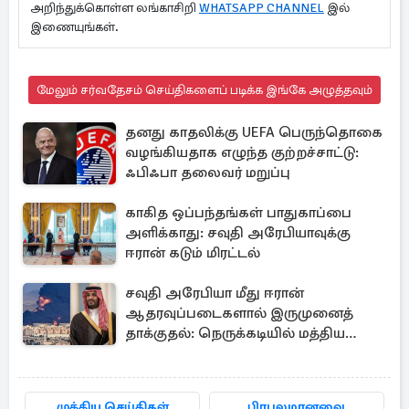
அறிந்துக்கொள்ள லங்காசிறி
WHATSAPP CHANNEL
இல்
இணையுங்கள்.
மேலும் சர்வதேசம் செய்திகளைப் படிக்க இங்கே அழுத்தவும்
தனது காதலிக்கு UEFA பெருந்தொகை
வழங்கியதாக எழுந்த குற்றச்சாட்டு:
ஃபிஃபா தலைவர் மறுப்பு
காகித ஒப்பந்தங்கள் பாதுகாப்பை
அளிக்காது: சவுதி அரேபியாவுக்கு
ஈரான் கடும் மிரட்டல்
சவுதி அரேபியா மீது ஈரான்
ஆதரவுப்படைகளால் இருமுனைத்
தாக்குதல்: நெருக்கடியில் மத்திய
கிழக்கு
முக்கிய செய்திகள்
பிரபலமானவை