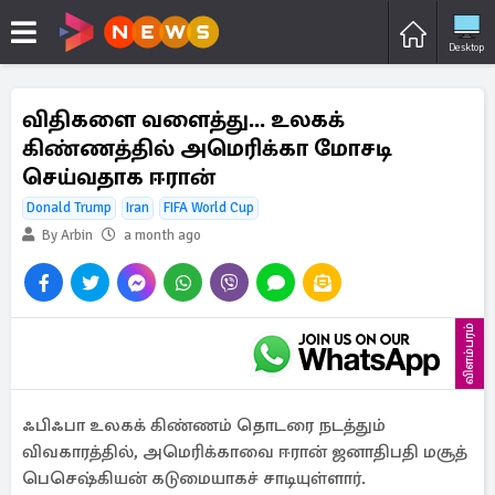
Desktop
விதிகளை வளைத்து... உலகக்
கிண்ணத்தில் அமெரிக்கா மோசடி
செய்வதாக ஈரான்
Donald Trump
Iran
FIFA World Cup
By Arbin
a month ago
விளம்பரம்
ஃபிஃபா உலகக் கிண்ணம் தொடரை நடத்தும்
விவகாரத்தில், அமெரிக்காவை ஈரான் ஜனாதிபதி மசூத்
பெசெஷ்கியன் கடுமையாகச் சாடியுள்ளார்.