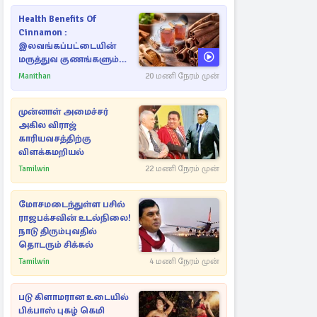
Health Benefits Of
Cinnamon :
இலவங்கப்பட்டையின்
மருத்துவ குணங்களும்
ஆரோக்கிய
Manithan
20 மணி நேரம் முன்
நன்மைகளும்!
முன்னாள் அமைச்சர்
அகில விராஜ்
காரியவசத்திற்கு
விளக்கமறியல்
Tamilwin
22 மணி நேரம் முன்
மோசமடைந்துள்ள பசில்
ராஜபக்சவின் உடல்நிலை!
நாடு திரும்புவதில்
தொடரும் சிக்கல்
Tamilwin
4 மணி நேரம் முன்
படு கிளாமரான உடையில்
பிக்பாஸ் புகழ் கெமி