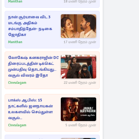
Manithan
18 மணி நேரம் முன்
நான் சூர்யாவை விட 3
மடங்கு அதிகம்
சம்பாதித்தேன்- நடிகை
ஜோதிகா
Manithan
17 மணி நேரம் முன்
லோகேஷ் கனகராஜின் DC
திரைப்படத்தின் டிக்கெட்
முன்பதிவு தொடங்கியது..
வசூல் விவரம் இதோ
Cineulagam
22 மணி நேரம் முன்
பாக்ஸ் ஆபிஸ்: 15
நாட்களில் ஜனநாயகன்
உலகளவில் செய்துள்ள
வசூல்..
Cineulagam
5 மணி நேரம் முன்