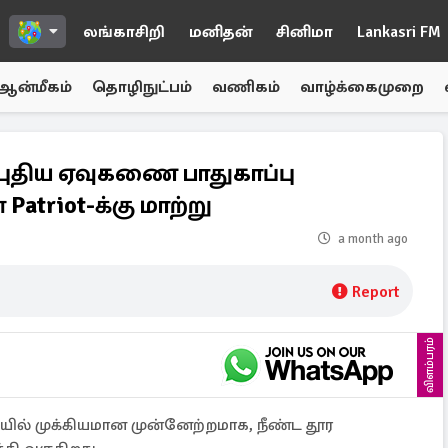
லங்காசிறி
மனிதன்
சினிமா
Lankasri FM
ஆன்மீகம்
தொழிநுட்பம்
வணிகம்
வாழ்க்கைமுறை
புதிய ஏவுகணை பாதுகாப்பு
atriot-க்கு மாற்று
a month ago
Report
விளம்பரம்
ையில் முக்கியமான முன்னேற்றமாக, நீண்ட தூர