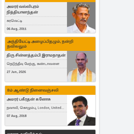
அமரர் வல்லிபுரம்
நித்தியானந்தன்
கரவெட்டி
06 Aug, 2011
அந்தியேட்டி அழைப்பிதழும், நன்றி
நவிலலும்
திரு சின்னத்தம்பி இராமநாதன்
நெடுந்தீவு மேற்கு, கண்டாவளை
27 Jun, 2026
8ம் ஆண்டு நினைவஞ்சலி
அமரர் பகீரதன் கணேசு
நவாலி, கொழும்பு, London, United
Kingdom
07 Aug, 2018