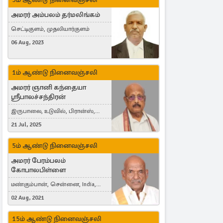
அமரர் அம்பலம் தர்மலிங்கம்
செட்டிகுளம், முதலியார்குளம்
06 Aug, 2023
1ம் ஆண்டு நினைவஞ்சலி
அமரர் ஞானி கந்தையா
ஸ்ரீபாலச்சந்திரன்
இருபாலை, உடுவில், பிரான்ஸ்,
France
21 Jul, 2025
5ம் ஆண்டு நினைவஞ்சலி
அமரர் பேரம்பலம்
கோபாலபிள்ளை
மண்கும்பான், சென்னை, India,
Cergy, France
02 Aug, 2021
15ம் ஆண்டு நினைவஞ்சலி