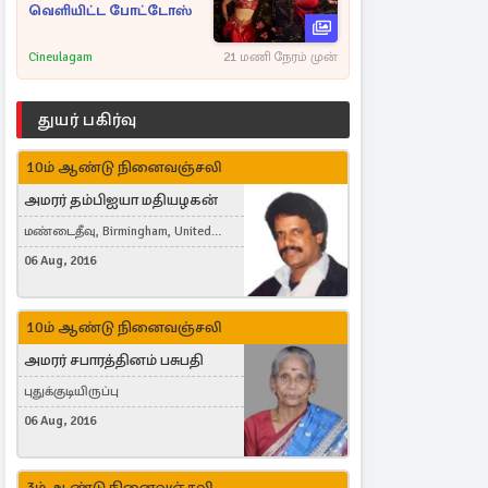
வெளியிட்ட போட்டோஸ்
Cineulagam
21 மணி நேரம் முன்
துயர் பகிர்வு
10ம் ஆண்டு நினைவஞ்சலி
அமரர் தம்பிஐயா மதியழகன்
மண்டைதீவு, Birmingham, United
Kingdom
06 Aug, 2016
10ம் ஆண்டு நினைவஞ்சலி
அமரர் சபாரத்தினம் பசுபதி
புதுக்குடியிருப்பு
06 Aug, 2016
3ம் ஆண்டு நினைவஞ்சலி