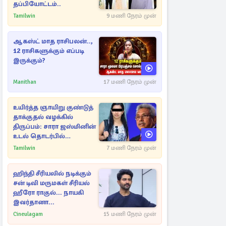
தப்பியோட்டம்..
Tamilwin
9 மணி நேரம் முன்
ஆகஸ்ட் மாத ராசிபலன்..,
12 ராசிகளுக்கும் எப்படி
இருக்கும்?
Manithan
17 மணி நேரம் முன்
உயிர்த்த ஞாயிறு குண்டுத்
தாக்குதல் வழக்கில்
திருப்பம்: சாரா ஜஸ்மினின்
உடல் தொடர்பில்
நீதிமன்றத்தில் வெளியான
Tamilwin
7 மணி நேரம் முன்
அதிர்ச்சி தகவல்
ஹிந்தி சீரியலில் நடிக்கும்
சன் டிவி மருமகள் சீரியல்
ஹீரோ ராகுல்... நாயகி
இவர்தானா...
Cineulagam
15 மணி நேரம் முன்