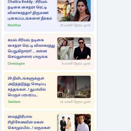
Chaitra Reddy : சீரியல்
நடிகை சைத்ரா ரெட்டி
விவாகரத்தா? திருமண
புகைப்படங்களை நீக்கம்
Manithan
21 மணி நேரம் முன்
கயல் சீரியல் நடிகை
சைத்ரா ரெட்டி விவாகரத்து
பெறுகிறாரா?... என்ன
செய்துள்ளார் பாருங்க
Cineulagam
6 மணி நேரம் முன்
20 நிமிடங்களுக்குள்
அடுத்தடுத்து வெடிப்பு
சத்தங்கள்..! துபாயில்
பெரும் பரபரப்பு..
Tamilwin
11 மணி நேரம் முன்
மைத்திரிபால
சிறிசேனவின் மகன்
கொழும்பில்..! மருமகள்