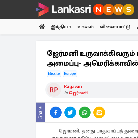
இந்தியா
உலகம்
விளையாட்டு
ஜேர்மனி உருவாக்கிவரும் 
அமைப்பு- அமெரிக்காவின் P
Missile
Europe
Ragavan
in
ஜெர்மனி
Share
ஜேர்மனி, தனது பாதுகாப்புத் துற