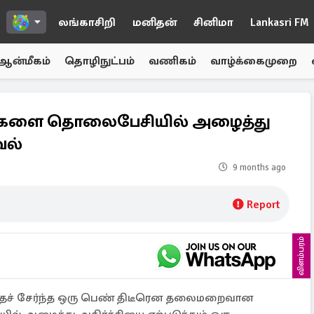
லங்காசிறி
மனிதன்
சினிமா
Lankasri FM
ஆன்மீகம்
தொழிநுட்பம்
வணிகம்
வாழ்க்கைமுறை
ளை தொலைபேசியில் அழைத்து
வல்
9 months ago
Report
விளம்பரம்
த்தைச் சேர்ந்த ஒரு பெண் திடீரென தலைமறைவான