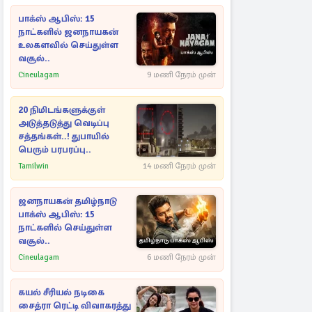
பாக்ஸ் ஆபிஸ்: 15
நாட்களில் ஜனநாயகன்
உலகளவில் செய்துள்ள
வசூல்..
Cineulagam
9 மணி நேரம் முன்
20 நிமிடங்களுக்குள்
அடுத்தடுத்து வெடிப்பு
சத்தங்கள்..! துபாயில்
பெரும் பரபரப்பு..
Tamilwin
14 மணி நேரம் முன்
ஜனநாயகன் தமிழ்நாடு
பாக்ஸ் ஆபிஸ்: 15
நாட்களில் செய்துள்ள
வசூல்..
Cineulagam
6 மணி நேரம் முன்
கயல் சீரியல் நடிகை
சைத்ரா ரெட்டி விவாகரத்து