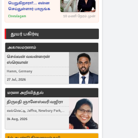
பெறுகிறாரா?... என்ன
செய்துள்ளார் பாருங்க
Cineulagam
10 மணி நேரம் முன்
துயர் பகிர்வு
அகாலமரணம்
செல்வன் வலன்ரைன்
ஸ்ரெவான்
Hamm, Germany
27 Jul, 2026
மரண அறிவித்தல்
திருமதி ஞானேஸ்வரி வஜிரா
வல்வெட்டி, Jaffna, Newbury Park,
United Kingdom
04 Aug, 2026
5ம் ஆண்டு நினைவஞ்சலி