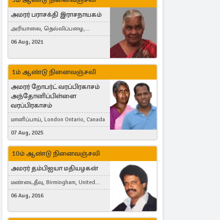
அமரர் பராசக்தி இராசநாயகம்
அரியாலை, தெல்லிப்பழை,
Montreal, Canada
06 Aug, 2021
1ம் ஆண்டு நினைவஞ்சலி
அமரர் றோபர்ட் வரப்பிரகாசம்
அந்தோனிப்பிள்ளை
வரப்பிரகாசம்
மானிப்பாய், London Ontario, Canada
07 Aug, 2025
10ம் ஆண்டு நினைவஞ்சலி
அமரர் தம்பிஐயா மதியழகன்
மண்டைதீவு, Birmingham, United
Kingdom
06 Aug, 2016