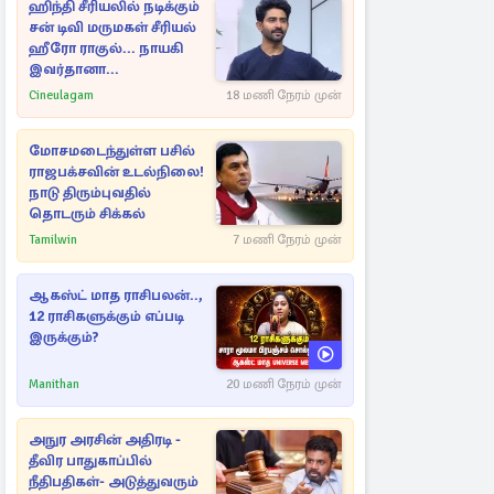
ஹிந்தி சீரியலில் நடிக்கும்
சன் டிவி மருமகள் சீரியல்
ஹீரோ ராகுல்... நாயகி
இவர்தானா...
Cineulagam
18 மணி நேரம் முன்
மோசமடைந்துள்ள பசில்
ராஜபக்சவின் உடல்நிலை!
நாடு திரும்புவதில்
தொடரும் சிக்கல்
Tamilwin
7 மணி நேரம் முன்
ஆகஸ்ட் மாத ராசிபலன்..,
12 ராசிகளுக்கும் எப்படி
இருக்கும்?
Manithan
20 மணி நேரம் முன்
அநுர அரசின் அதிரடி -
தீவிர பாதுகாப்பில்
நீதிபதிகள்- அடுத்துவரும்