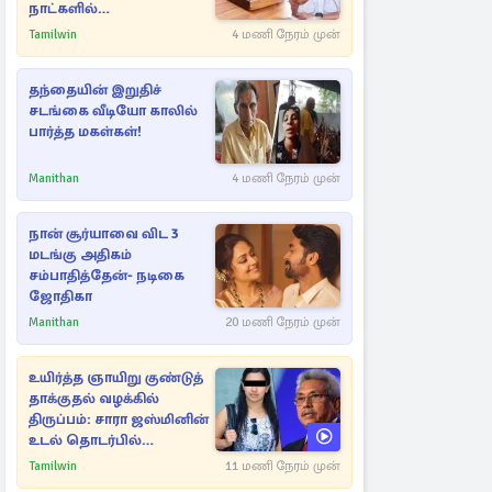
நாட்களில்
அம்பலமாகவுள்ள ரகசியம்
Tamilwin
4 மணி நேரம் முன்
தந்தையின் இறுதிச்
சடங்கை வீடியோ காலில்
பார்த்த மகள்கள்!
Manithan
4 மணி நேரம் முன்
நான் சூர்யாவை விட 3
மடங்கு அதிகம்
சம்பாதித்தேன்- நடிகை
ஜோதிகா
Manithan
20 மணி நேரம் முன்
உயிர்த்த ஞாயிறு குண்டுத்
தாக்குதல் வழக்கில்
திருப்பம்: சாரா ஜஸ்மினின்
உடல் தொடர்பில்
நீதிமன்றத்தில் வெளியான
Tamilwin
11 மணி நேரம் முன்
அதிர்ச்சி தகவல்