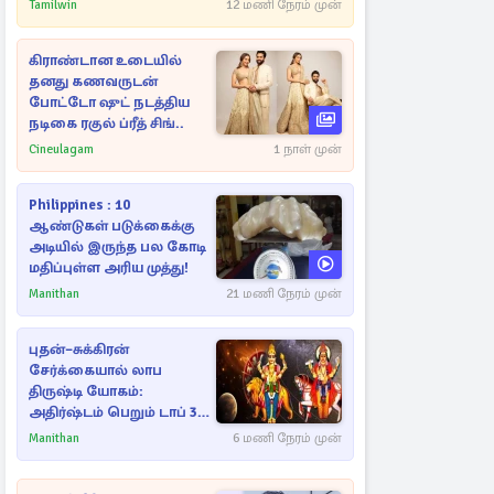
Tamilwin
12 மணி நேரம் முன்
கிராண்டான உடையில்
தனது கணவருடன்
போட்டோ ஷுட் நடத்திய
நடிகை ரகுல் ப்ரீத் சிங்..
Cineulagam
1 நாள் முன்
Philippines : 10
ஆண்டுகள் படுக்கைக்கு
அடியில் இருந்த பல கோடி
மதிப்புள்ள அரிய முத்து!
Manithan
21 மணி நேரம் முன்
புதன்–சுக்கிரன்
சேர்க்கையால் லாப
திருஷ்டி யோகம்:
அதிர்ஷ்டம் பெறும் டாப் 3
ராசிகள்!
Manithan
6 மணி நேரம் முன்