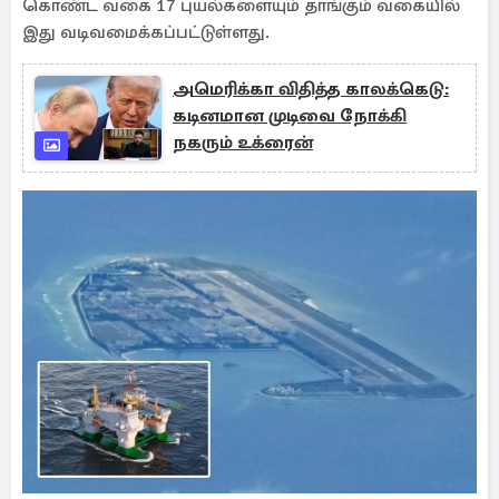
கொண்ட வகை 17 புயல்களையும் தாங்கும் வகையில்
இது வடிவமைக்கப்பட்டுள்ளது.
அமெரிக்கா விதித்த காலக்கெடு:
கடினமான முடிவை நோக்கி
நகரும் உக்ரைன்