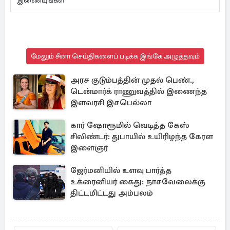
இணையுங்கள்
மேலும் சீனா செய்திகளைப் படிக்க இங்கே அழுத்தவும்
அரச குடும்பத்தின் முதல் பெண்.,
டென்மார்க் ராணுவத்தில் இணைந்த
இளவரசி இசபெல்லா
கார் ஷோரூமில் வெடித்த கேஸ்
சிலிண்டர்: துபாயில் உயிரிழந்த கேரள
இளைஞர்
ஜேர்மனியில் உளவு பார்த்த
உக்ரைனியர் கைது: நாசவேலைக்கு
திட்டமிட்டது அம்பலம்