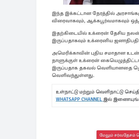
இந்த இக்கட்டான நேரத்தில் அரசாங்கம
விரைவாகவும், ஆக்கபூர்வமாகவும் ஒத்
இதற்கிடையில் உக்ரைன் தேசிய நலன்
இருப்பதாகவும் உக்ரைனிய ஜனாதிபதி ஜ
அமெரிக்காவின் புதிய சமாதான உடன்ப
நாளுக்குள் உக்ரைன் கையெழுத்திட்
இருப்பதாக தகவல் வெளியானதை தொட
வெளிவந்துள்ளது.
உள்நாட்டு மற்றும் வெளிநாட்டு செ
WHATSAPP CHANNEL
இல் இணையுங்
மேலும் சர்வதேசம் ச