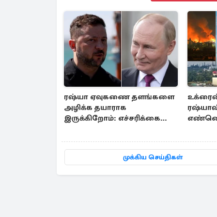
ரஷ்யா ஏவுகணை தளங்களை
உக்ரைன்
அழிக்க தயாராக
ரஷ்யாவ
இருக்கிறோம்: எச்சரிக்கை
எண்ணெய்
விடுத்த ஜெலென்ஸ்கி
நிலையம
முக்கிய செய்திகள்