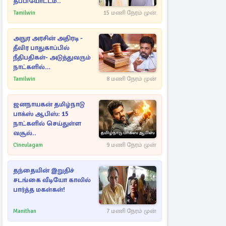
தப்பியோட்டம்..
Tamilwin
15 மணி நேரம் முன்
அநுர அரசின் அதிரடி -
தீவிர பாதுகாப்பில்
நீதிபதிகள்- அடுத்துவரும்
நாட்களில்
அம்பலமாகவுள்ள ரகசியம்
Tamilwin
8 மணி நேரம் முன்
ஜனநாயகன் தமிழ்நாடு
பாக்ஸ் ஆபிஸ்: 15
நாட்களில் செய்துள்ள
வசூல்..
Cineulagam
9 மணி நேரம் முன்
தந்தையின் இறுதிச்
சடங்கை வீடியோ காலில்
பார்த்த மகள்கள்!
Manithan
7 மணி நேரம் முன்