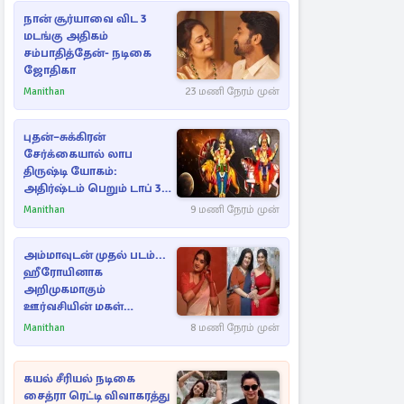
நான் சூர்யாவை விட 3
மடங்கு அதிகம்
சம்பாதித்தேன்- நடிகை
ஜோதிகா
Manithan
23 மணி நேரம் முன்
புதன்–சுக்கிரன்
சேர்க்கையால் லாப
திருஷ்டி யோகம்:
அதிர்ஷ்டம் பெறும் டாப் 3
ராசிகள்!
Manithan
9 மணி நேரம் முன்
அம்மாவுடன் முதல் படம்...
ஹீரோயினாக
அறிமுகமாகும்
ஊர்வசியின் மகள்
தேஜலட்சுமி!
Manithan
8 மணி நேரம் முன்
கயல் சீரியல் நடிகை
சைத்ரா ரெட்டி விவாகரத்து