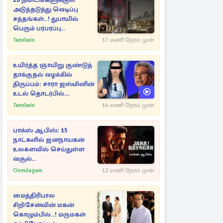
20 நிமிடங்களுக்குள்
அடுத்தடுத்து வெடிப்பு
சத்தங்கள்..! துபாயில்
பெரும் பரபரப்பு..
Tamilwin
17 மணி நேரம் முன்
உயிர்த்த ஞாயிறு குண்டுத்
தாக்குதல் வழக்கில்
திருப்பம்: சாரா ஜஸ்மினின்
உடல் தொடர்பில்
நீதிமன்றத்தில் வெளியான
Tamilwin
14 மணி நேரம் முன்
அதிர்ச்சி தகவல்
பாக்ஸ் ஆபிஸ்: 15
நாட்களில் ஜனநாயகன்
உலகளவில் செய்துள்ள
வசூல்..
Cineulagam
12 மணி நேரம் முன்
மைத்திரிபால
சிறிசேனவின் மகன்
கொழும்பில்..! மருமகள்