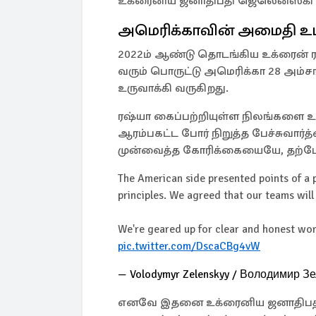
உக்ரைனிய ஜனாதிபதி ஜெலென்ஸ்கி உற
அமெரிக்காவின் அமைதி உ
2022ம் ஆண்டு தொடங்கிய உக்ரைன் ர
வரும் பொருட்டு அமெரிக்கா 28 அம்ச
உருவாக்கி வருகிறது.
ரஷ்யா கைப்பற்றியுள்ள நிலங்களை உக
ஆரம்பகட்ட போர் நிறுத்த பேச்சுவார்த
முன்வைத்த கோரிக்கையையே, தற்போது ட
The American side presented points of a p
principles. We agreed that our teams will 
We're geared up for clear and honest wor
pic.twitter.com/DscaCBg4vW
— Volodymyr Zelenskyy / Володимир З
எனவே இதனை உக்ரைனிய ஜனாதிபதி 