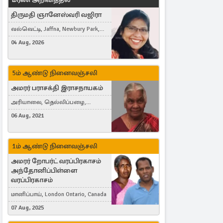
திருமதி ஞானேஸ்வரி வஜிரா
வல்வெட்டி, Jaffna, Newbury Park,
United Kingdom
04 Aug, 2026
5ம் ஆண்டு நினைவஞ்சலி
அமரர் பராசக்தி இராசநாயகம்
அரியாலை, தெல்லிப்பழை,
Montreal, Canada
06 Aug, 2021
1ம் ஆண்டு நினைவஞ்சலி
அமரர் றோபர்ட் வரப்பிரகாசம்
அந்தோனிப்பிள்ளை
வரப்பிரகாசம்
மானிப்பாய், London Ontario, Canada
07 Aug, 2025