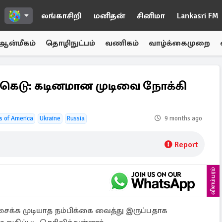
லங்காசிறி
மனிதன்
சினிமா
Lankasri FM
ஆன்மீகம்
தொழிநுட்பம்
வணிகம்
வாழ்க்கைமுறை
க்கெடு: கடினமான முடிவை நோக்கி
s of America
Ukraine
Russia
9 months ago
Report
விளம்பரம்
ைக்க முடியாத நம்பிக்கை வைத்து இருப்பதாக