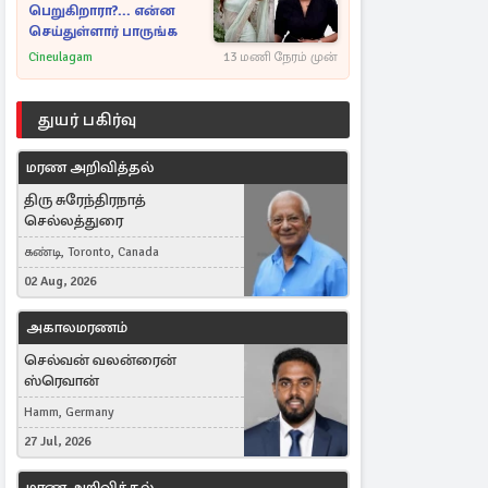
பெறுகிறாரா?... என்ன
செய்துள்ளார் பாருங்க
Cineulagam
13 மணி நேரம் முன்
துயர் பகிர்வு
மரண அறிவித்தல்
திரு சுரேந்திரநாத்
செல்லத்துரை
கண்டி, Toronto, Canada
02 Aug, 2026
அகாலமரணம்
செல்வன் வலன்ரைன்
ஸ்ரெவான்
Hamm, Germany
27 Jul, 2026
மரண அறிவித்தல்