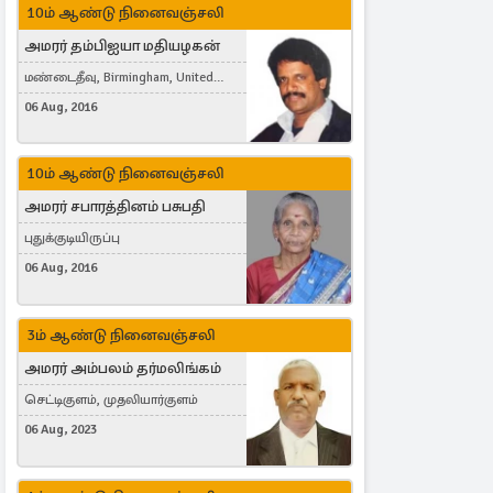
10ம் ஆண்டு நினைவஞ்சலி
அமரர் தம்பிஐயா மதியழகன்
மண்டைதீவு, Birmingham, United
Kingdom
06 Aug, 2016
10ம் ஆண்டு நினைவஞ்சலி
அமரர் சபாரத்தினம் பசுபதி
புதுக்குடியிருப்பு
06 Aug, 2016
3ம் ஆண்டு நினைவஞ்சலி
அமரர் அம்பலம் தர்மலிங்கம்
செட்டிகுளம், முதலியார்குளம்
06 Aug, 2023