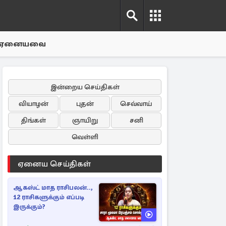
ஏனையவை
இன்றைய செய்திகள்
வியாழன்
புதன்
செவ்வாய்
திங்கள்
ஞாயிறு
சனி
வெள்ளி
ஏனைய செய்திகள்
ஆகஸ்ட் மாத ராசிபலன்..,
12 ராசிகளுக்கும் எப்படி
இருக்கும்?