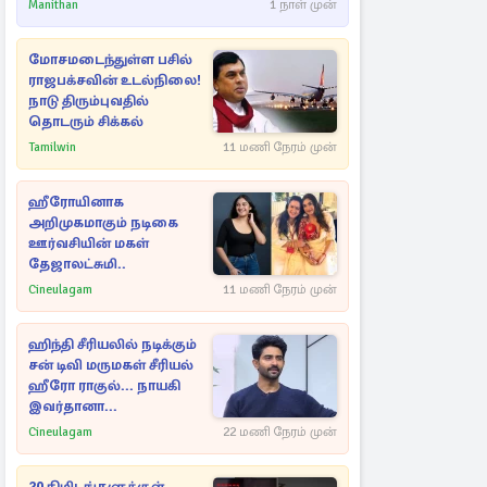
Manithan
1 நாள் முன்
மோசமடைந்துள்ள பசில்
ராஜபக்சவின் உடல்நிலை!
நாடு திரும்புவதில்
தொடரும் சிக்கல்
Tamilwin
11 மணி நேரம் முன்
ஹீரோயினாக
அறிமுகமாகும் நடிகை
ஊர்வசியின் மகள்
தேஜாலட்சுமி..
Cineulagam
11 மணி நேரம் முன்
ஹிந்தி சீரியலில் நடிக்கும்
சன் டிவி மருமகள் சீரியல்
ஹீரோ ராகுல்... நாயகி
இவர்தானா...
Cineulagam
22 மணி நேரம் முன்