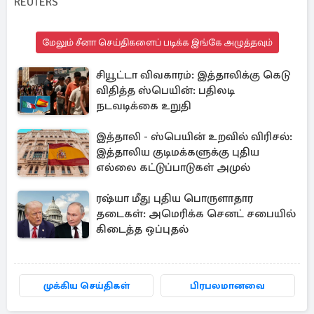
REUTERS
மேலும் சீனா செய்திகளைப் படிக்க இங்கே அழுத்தவும்
சியூட்டா விவகாரம்: இத்தாலிக்கு கெடு
விதித்த ஸ்பெயின்: பதிலடி
நடவடிக்கை உறுதி
இத்தாலி - ஸ்பெயின் உறவில் விரிசல்:
இத்தாலிய குடிமக்களுக்கு புதிய
எல்லை கட்டுப்பாடுகள் அமுல்
ரஷ்யா மீது புதிய பொருளாதார
தடைகள்: அமெரிக்க செனட் சபையில்
கிடைத்த ஒப்புதல்
முக்கிய செய்திகள்
பிரபலமானவை