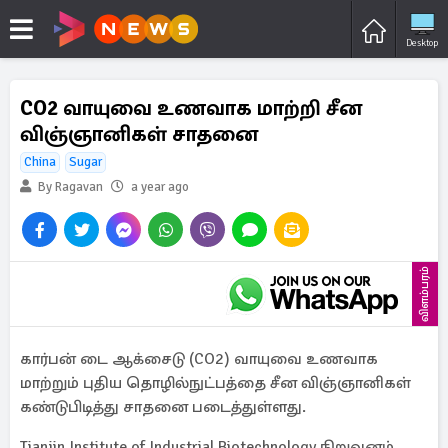
Desktop
CO2 வாயுவை உணவாக மாற்றி சீன
விஞ்ஞானிகள் சாதனை
China
Sugar
By Ragavan
a year ago
விளம்பரம்
கார்பன் டை ஆக்சைடு (CO2) வாயுவை உணவாக
மாற்றும் புதிய தொழில்நுட்பத்தை சீன விஞ்ஞானிகள்
கண்டுபிடித்து சாதனை படைத்துள்ளது.
Tianjin Institute of Industrial Biotechnology நிறுவனம்