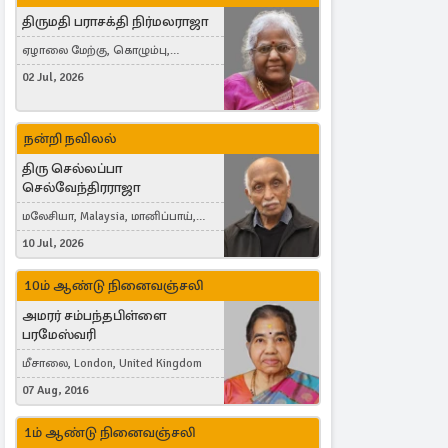
திருமதி பராசக்தி நிர்மலராஜா
ஏழாலை மேற்கு, கொழும்பு,
தங்காலை, London, United Kingdom
02 Jul, 2026
நன்றி நவிலல்
திரு செல்லப்பா
செல்வேந்திரராஜா
மலேசியா, Malaysia, மானிப்பாய்,
Duisburg, Germany, London, United
10 Jul, 2026
Kingdom
10ம் ஆண்டு நினைவஞ்சலி
அமரர் சம்பந்தபிள்ளை
பரமேஸ்வரி
மீசாலை, London, United Kingdom
07 Aug, 2016
1ம் ஆண்டு நினைவஞ்சலி