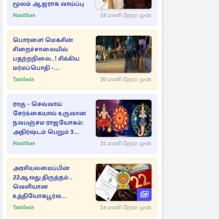
மூலம் ஆஜராக வாய்ப்பு
Manithan
18 மணி நேரம் முன்
பொரளை மெகசின்
சிறைச்சாலையில்
பதற்றநிலை..! சிக்கிய
மர்மப்பொதி -
பின்னணியில் வெளியான
Tamilwin
20 மணி நேரம் முன்
காரணம்
ராகு - செவ்வாய்
சேர்க்கையால் உருவான
நவபஞ்சம ராஜயோகம்:
அதிர்ஷ்டம் பெறும் 3
ராசிகள்!
Manithan
21 மணி நேரம் முன்
அரசியலமைப்பின்
22ஆவது திருத்தம்..
வெளியான
உத்தியோகபூர்வ
அறிவிப்பு!
Tamilwin
14 மணி நேரம் முன்