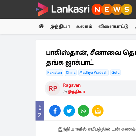
இந்தியா
உலகம்
விளையாட்டு
பாகிஸ்தான், சீனாவை தொடர
தங்க ஜாக்பாட்
Pakistan
China
Madhya Pradesh
Gold
Ragavan
in
இந்தியா
Share
இந்தியாவில் சமீபத்தில் டன் கணக்க