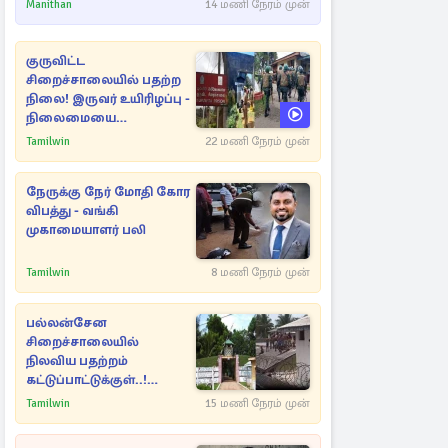
Manithan
14 மணி நேரம் முன்
குருவிட்ட
சிறைச்சாலையில் பதற்ற
நிலை! இருவர் உயிரிழப்பு -
நிலைமையை
கட்டுப்படுத்த பொலிஸார்
Tamilwin
22 மணி நேரம் முன்
கண்ணீர்புகை பிரயோகம்
நேருக்கு நேர் மோதி கோர
விபத்து - வங்கி
முகாமையாளர் பலி
Tamilwin
8 மணி நேரம் முன்
பல்லன்சேன
சிறைச்சாலையில்
நிலவிய பதற்றம்
கட்டுப்பாட்டுக்குள்..!
அதிரடியாக களமிறங்கிய
Tamilwin
15 மணி நேரம் முன்
அதிகாரிகள்