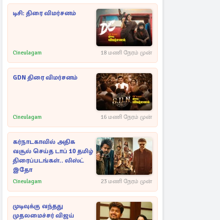
டிசி: திரை விமர்சனம்
Cineulagam
18 மணி நேரம் முன்
GDN திரை விமர்சனம்
Cineulagam
16 மணி நேரம் முன்
கர்நாடகாவில் அதிக
வசூல் செய்த டாப் 10 தமிழ்
திரைப்படங்கள்.. லிஸ்ட்
இதோ
Cineulagam
23 மணி நேரம் முன்
முடிவுக்கு வந்தது
முதலமைச்சர் விஜய்