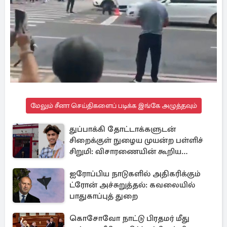
மேலும் சீனா செய்திகளைப் படிக்க இங்கே அழுத்தவும்
துப்பாக்கி தோட்டாக்களுடன்
சிறைக்குள் நுழைய முயன்ற பள்ளிச்
சிறுமி: விசாரணையின் கூறிய
காரணம்
ஐரோப்பிய நாடுகளில் அதிகரிக்கும்
ட்ரோன் அச்சுறுத்தல்: கவலையில்
பாதுகாப்புத் துறை
கொசோவோ நாட்டு பிரதமர் மீது