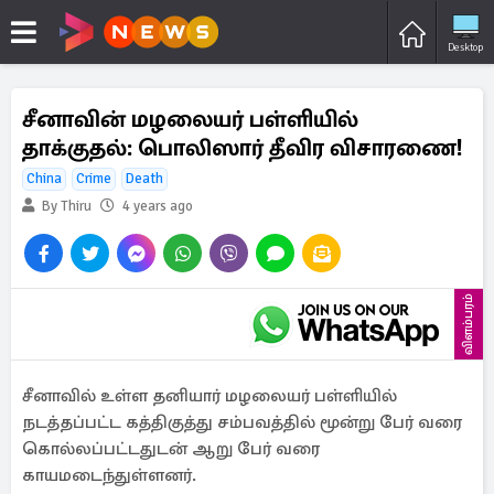
Desktop
சீனாவின் மழலையர் பள்ளியில்
தாக்குதல்: பொலிஸார் தீவிர விசாரணை!
China
Crime
Death
By Thiru
4 years ago
விளம்பரம்
சீனாவில் உள்ள தனியார் மழலையர் பள்ளியில்
நடத்தப்பட்ட கத்திகுத்து சம்பவத்தில் மூன்று பேர் வரை
கொல்லப்பட்டதுடன் ஆறு பேர் வரை
காயமடைந்துள்ளனர்.