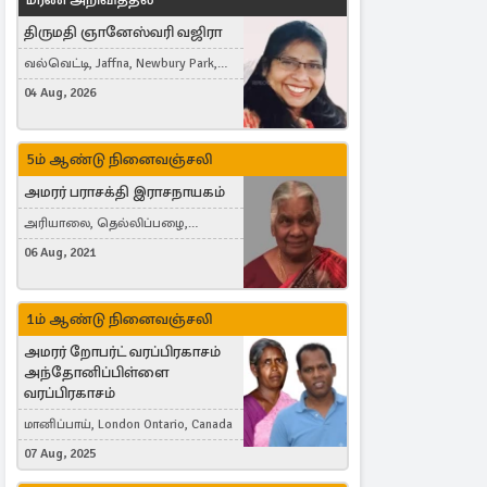
திருமதி ஞானேஸ்வரி வஜிரா
வல்வெட்டி, Jaffna, Newbury Park,
United Kingdom
04 Aug, 2026
5ம் ஆண்டு நினைவஞ்சலி
அமரர் பராசக்தி இராசநாயகம்
அரியாலை, தெல்லிப்பழை,
Montreal, Canada
06 Aug, 2021
1ம் ஆண்டு நினைவஞ்சலி
அமரர் றோபர்ட் வரப்பிரகாசம்
அந்தோனிப்பிள்ளை
வரப்பிரகாசம்
மானிப்பாய், London Ontario, Canada
07 Aug, 2025