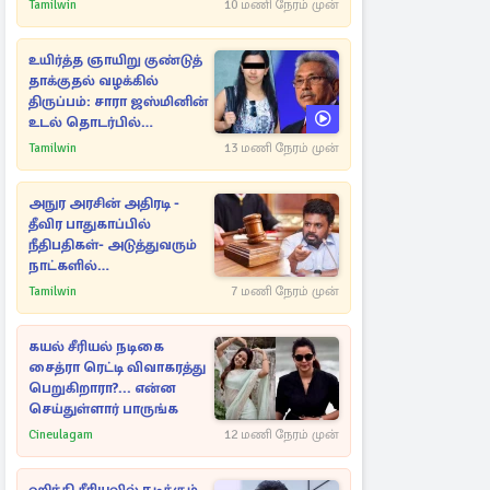
Tamilwin
10 மணி நேரம் முன்
உயிர்த்த ஞாயிறு குண்டுத்
தாக்குதல் வழக்கில்
திருப்பம்: சாரா ஜஸ்மினின்
உடல் தொடர்பில்
நீதிமன்றத்தில் வெளியான
Tamilwin
13 மணி நேரம் முன்
அதிர்ச்சி தகவல்
அநுர அரசின் அதிரடி -
தீவிர பாதுகாப்பில்
நீதிபதிகள்- அடுத்துவரும்
நாட்களில்
அம்பலமாகவுள்ள ரகசியம்
Tamilwin
7 மணி நேரம் முன்
கயல் சீரியல் நடிகை
சைத்ரா ரெட்டி விவாகரத்து
பெறுகிறாரா?... என்ன
செய்துள்ளார் பாருங்க
Cineulagam
12 மணி நேரம் முன்