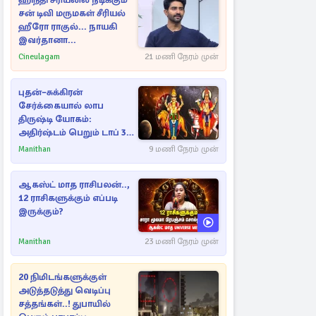
ஹிந்தி சீரியலில் நடிக்கும்
சன் டிவி மருமகள் சீரியல்
ஹீரோ ராகுல்... நாயகி
இவர்தானா...
Cineulagam
21 மணி நேரம் முன்
புதன்–சுக்கிரன்
சேர்க்கையால் லாப
திருஷ்டி யோகம்:
அதிர்ஷ்டம் பெறும் டாப் 3
ராசிகள்!
Manithan
9 மணி நேரம் முன்
ஆகஸ்ட் மாத ராசிபலன்..,
12 ராசிகளுக்கும் எப்படி
இருக்கும்?
Manithan
23 மணி நேரம் முன்
20 நிமிடங்களுக்குள்
அடுத்தடுத்து வெடிப்பு
சத்தங்கள்..! துபாயில்