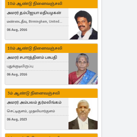
10ம் ஆண்டு நினைவஞ்சலி
அமரர் தம்பிஐயா மதியழகன்
மண்டைதீவு, Birmingham, United
Kingdom
06 Aug, 2016
10ம் ஆண்டு நினைவஞ்சலி
அமரர் சபாரத்தினம் பசுபதி
புதுக்குடியிருப்பு
06 Aug, 2016
3ம் ஆண்டு நினைவஞ்சலி
அமரர் அம்பலம் தர்மலிங்கம்
செட்டிகுளம், முதலியார்குளம்
06 Aug, 2023