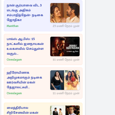
நான் சூர்யாவை விட 3
மடங்கு அதிகம்
சம்பாதித்தேன்- நடிகை
ஜோதிகா
Manithan
23 மணி நேரம் முன்
பாக்ஸ் ஆபிஸ்: 15
நாட்களில் ஜனநாயகன்
உலகளவில் செய்துள்ள
வசூல்..
Cineulagam
11 மணி நேரம் முன்
ஹீரோயினாக
அறிமுகமாகும் நடிகை
ஊர்வசியின் மகள்
தேஜாலட்சுமி..
Cineulagam
11 மணி நேரம் முன்
மைத்திரிபால
சிறிசேனவின் மகன்