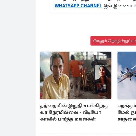
WHATSAPP CHANNEL
இல் இணையு
மேலும் தொழில்நுட்பம்
தந்தையின் இறுதி சடங்கிற்கு
பறக்கு
வர நேரமில்லை - வீடியோ
மேல் ந
காலில் பார்த்த மகள்கள்
சாதனை
மூதாட்ட