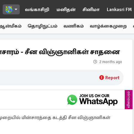
லங்காசிறி
மனிதன்
சினிமா
Lankasri FM
ஆன்மீகம்
தொழிநுட்பம்
வணிகம்
வாழ்க்கைமுறை
்சாரம் - சீன விஞ்ஞானிகள் சாதனை
2 months ago
Report
விளம்பரம்
் முறையில் மின்சாரத்தை கடத்தி சீன விஞ்ஞானிகள்