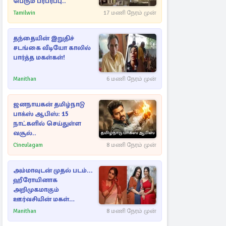
பெரும் பரபரப்பு..
Tamilwin
17 மணி நேரம் முன்
தந்தையின் இறுதிச்
சடங்கை வீடியோ காலில்
பார்த்த மகள்கள்!
Manithan
6 மணி நேரம் முன்
ஜனநாயகன் தமிழ்நாடு
பாக்ஸ் ஆபிஸ்: 15
நாட்களில் செய்துள்ள
வசூல்..
Cineulagam
8 மணி நேரம் முன்
அம்மாவுடன் முதல் படம்...
ஹீரோயினாக
அறிமுகமாகும்
ஊர்வசியின் மகள்
தேஜலட்சுமி!
Manithan
8 மணி நேரம் முன்