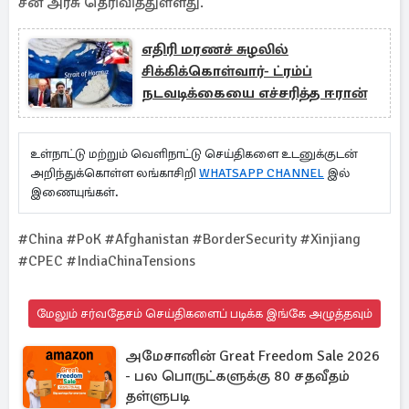
சீன அரசு தெரிவித்துள்ளது.
எதிரி மரணச் சுழலில்
சிக்கிக்கொள்வார்- ட்ரம்ப்
நடவடிக்கையை எச்சரித்த ஈரான்
உள்நாட்டு மற்றும் வெளிநாட்டு செய்திகளை உடனுக்குடன்
அறிந்துக்கொள்ள லங்காசிறி
WHATSAPP CHANNEL
இல்
இணையுங்கள்.
#China #PoK #Afghanistan #BorderSecurity #Xinjiang
#CPEC #IndiaChinaTensions
மேலும் சர்வதேசம் செய்திகளைப் படிக்க இங்கே அழுத்தவும்
அமேசானின் Great Freedom Sale 2026
- பல பொருட்களுக்கு 80 சதவீதம்
தள்ளுபடி