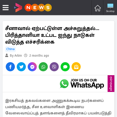
Desktop
சீனாவால் ஏற்பட்டுள்ள அச்சுறுத்தல்...
பிரித்தானியா உட்பட ஐந்து நாடுகள்
விடுத்த எச்சரிக்கை
China
By Arbin
2 months ago
விளம்பரம்
இரகசியத் தகவல்களை அணுகக்கூடிய நபர்களைப்
பணியமர்த்த, சீன உளவாளிகள் இணைய
வேலைவாய்ப்புத் தளங்களைத் தீவிரமாகப் பயன்படுத்தி