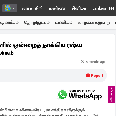
லங்காசிறி
மனிதன்
சினிமா
Lankasri FM
ஆன்மீகம்
தொழிநுட்பம்
வணிகம்
வாழ்க்கைமுறை
களில் ஒன்றைத் தாக்கிய ரஷ்ய
க்கம்
3 months ago
Report
விளம்பரம்
பிங்கை விளாடிமிர் புடின் சந்திக்கவிருக்கும்