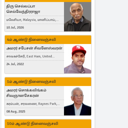
திரு செல்லப்பா
செல்வேந்திரராஜா
மலேசியா, Malaysia, மானிப்பாய்,
Duisburg, Germany, London, United
10 Jul, 2026
Kingdom
4ம் ஆண்டு நினைவஞ்சலி
அமரர் சபேசன் சிவனேஸ்வரன்
சாவகச்சேரி, East Ham, United
Kingdom
24 Jul, 2022
1ம் ஆண்டு நினைவஞ்சலி
அமரர் சொக்கலிங்கம்
சிவஞானசேகரன்
கரம்பன், சரவணை, Raynes Park,
London, United Kingdom
08 Aug, 2025
10ம் ஆண்டு நினைவஞ்சலி