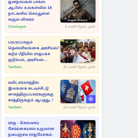
ஜனநாயகன் பாக்ஸ்
ஆபிஸ்: உலகளவில் 16
நாட்களில் செய்துள்ள
வசூல் விவரம்
Cineulagam
6 மணி நேரம் முன்
பரபரப்பாகும்
தென்னிலங்கை அரசியல்!
கடும் பீதியில் ராஜபக்ச
குடும்பம், அரசியல்
நட்புகள்
Tamilwin
21 மணி நேரம் முன்
சுவிட்சர்லாந்தில்
இலங்கை கடவுச்சீட்டு
வைத்திருப்பவர்களுக்கு
காத்திருக்கும் ஆபத்து..!
Tamilwin
10 மணி நேரம் முன்
ராகு - செவ்வாய்
சேர்க்கையால் உருவான
நவபஞ்சம ராஜயோகம்: