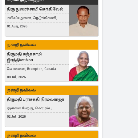
திரு துரைச்சாமி செந்திவேல்
மயிலியதனை, நெடுங்கேணி,
கம்பர்மலை
01 Aug, 2026
நன்றி நவிலல்
திருமதி கந்தசாமி
இரத்தினம்மா
வேலணை, Brampton, Canada
08 Jul, 2026
நன்றி நவிலல்
திருமதி பராசக்தி நிர்மலராஜா
ஏழாலை மேற்கு, கொழும்பு,
தங்காலை, London, United Kingdom
02 Jul, 2026
நன்றி நவிலல்