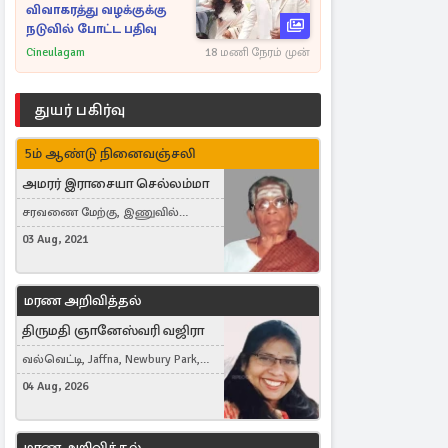
விவாகரத்து வழக்குக்கு
நடுவில் போட்ட பதிவு
Cineulagam
18 மணி நேரம் முன்
துயர் பகிர்வு
5ம் ஆண்டு நினைவஞ்சலி
அமரர் இராசையா செல்லம்மா
சரவணை மேற்கு, இணுவில்
கிழக்கு
03 Aug, 2021
மரண அறிவித்தல்
திருமதி ஞானேஸ்வரி வஜிரா
வல்வெட்டி, Jaffna, Newbury Park,
United Kingdom
04 Aug, 2026
மரண அறிவித்தல்