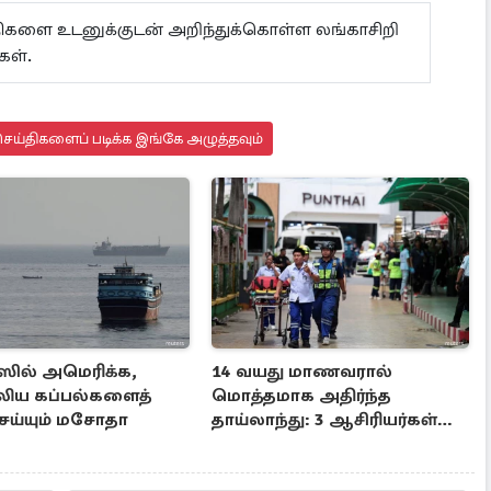
ய்திகளை உடனுக்குடன் அறிந்துக்கொள்ள லங்காசிறி
ள்.
ெய்திகளைப் படிக்க இங்கே அழுத்தவும்
ஸில் அமெரிக்க,
14 வயது மாணவரால்
ிய கப்பல்களைத்
மொத்தமாக அதிர்ந்த
ய்யும் மசோதா
தாய்லாந்து: 3 ஆசிரியர்கள்
உட்பட 6 பேர் பலி