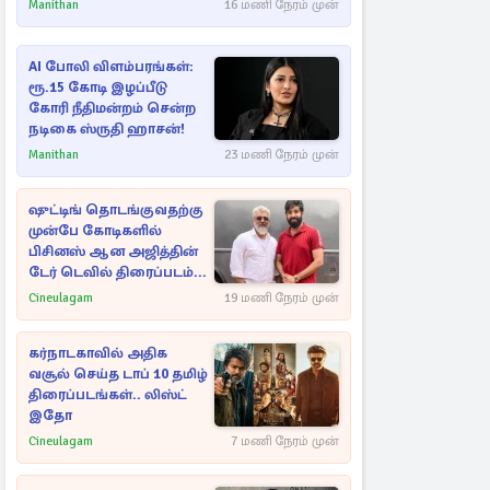
செல்லுமா?
Manithan
16 மணி நேரம் முன்
AI போலி விளம்பரங்கள்:
ரூ.15 கோடி இழப்பீடு
கோரி நீதிமன்றம் சென்ற
நடிகை ஸ்ருதி ஹாசன்!
Manithan
23 மணி நேரம் முன்
ஷுட்டிங் தொடங்குவதற்கு
முன்பே கோடிகளில்
பிசினஸ் ஆன அஜித்தின்
டேர் டெவில் திரைப்படம்...
Cineulagam
19 மணி நேரம் முன்
கர்நாடகாவில் அதிக
வசூல் செய்த டாப் 10 தமிழ்
திரைப்படங்கள்.. லிஸ்ட்
இதோ
Cineulagam
7 மணி நேரம் முன்