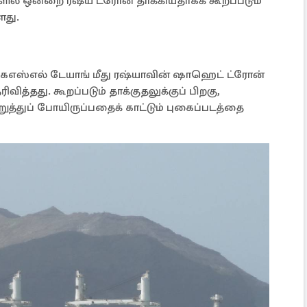
களில் ஒன்றை ரஷ்ய ட்ரோன் தாக்கியதாகக் கூறப்படும்
ளது.
 கேஎஸ்எல் டேயாங் மீது ரஷ்யாவின் ஷாஹெட் ட்ரோன்
ித்தது. கூறப்படும் தாக்குதலுக்குப் பிறகு,
றுத்துப் போயிருப்பதைக் காட்டும் புகைப்படத்தை