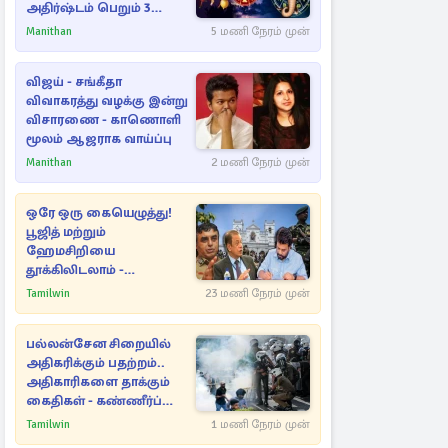
அதிர்ஷ்டம் பெறும் 3
ராசிகள்!
Manithan
5 மணி நேரம் முன்
விஜய் - சங்கீதா
விவாகரத்து வழக்கு இன்று
விசாரணை - காணொளி
மூலம் ஆஜராக வாய்ப்பு
Manithan
2 மணி நேரம் முன்
ஒரே ஒரு கையெழுத்து!
பூஜித் மற்றும்
ஹேமசிறியை
தூக்கிலிடலாம் -
அநுரவுக்குச் சென்ற
Tamilwin
23 மணி நேரம் முன்
அறிவுரை..
பல்லன்சேன சிறையில்
அதிகரிக்கும் பதற்றம்..
அதிகாரிகளை தாக்கும்
கைதிகள் - கண்ணீர்ப்
புகை பிரயோகம்
Tamilwin
1 மணி நேரம் முன்