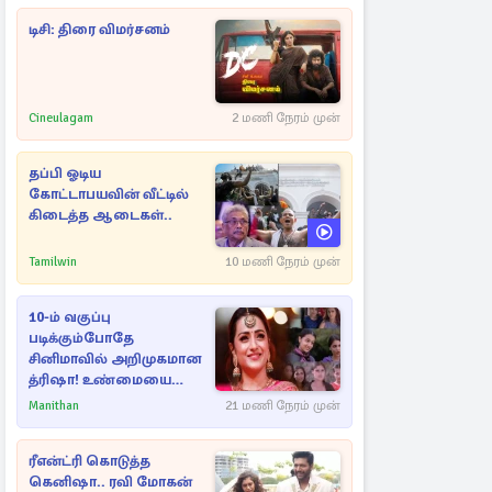
டிசி: திரை விமர்சனம்
Cineulagam
2 மணி நேரம் முன்
தப்பி ஓடிய
கோட்டாபயவின் வீட்டில்
கிடைத்த ஆடைகள்..
Tamilwin
10 மணி நேரம் முன்
10-ம் வகுப்பு
படிக்கும்போதே
சினிமாவில் அறிமுகமான
த்ரிஷா! உண்மையை
பகிர்ந்த இயக்குநர் பிரவீன்
Manithan
21 மணி நேரம் முன்
காந்தி
ரீஎன்ட்ரி கொடுத்த
கெனிஷா.. ரவி மோகன்