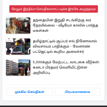
மேலும் இந்தியா செய்திகளைப் படிக்க இங்கே அழுத்தவும்
தந்தையின் இறுதி சடங்கிற்கு வர
நேரமில்லை - வீடியோ காலில் பார்த்த
மகள்கள்
தமிழ்நாட்டில் சூப்பர் எல் நினோவால்
விவசாயம் பாதிக்கும் - வேளாண்
பட்ஜெட்டில் கூறிய அமைச்சர்
5,000க்கும் மேற்பட்ட வாடகை வீடுகள்:
கனடா பிரதமர் வெளியிட்டுள்ள
அறிவிப்பு
முக்கிய செய்திகள்
பிரபலமானவை