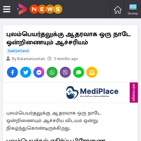
Desktop
புலம்பெயர்தலுக்கு ஆதரவாக ஒரு நாடே
ஒன்றிணையும் ஆச்சரியம்
Switzerland
By Balamanuvelan
3 months ago
விளம்பரம்
புலம்பெயர்தலுக்கு ஆதரவாக ஒரு நாடே
ஒன்றிணையும் ஆச்சரிய விடயம் ஒன்று
நிகழ்ந்துகொண்டிருக்கிறது.
புலம்பெயர்தல் எதிர்ப்பு பிரேரணை