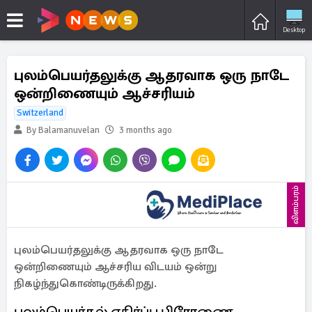
Desktop
புலம்பெயர்தலுக்கு ஆதரவாக ஒரு நாடே
ஒன்றிணையும் ஆச்சரியம்
Switzerland
By Balamanuvelan
3 months ago
விளம்பரம்
புலம்பெயர்தலுக்கு ஆதரவாக ஒரு நாடே
ஒன்றிணையும் ஆச்சரிய விடயம் ஒன்று
நிகழ்ந்துகொண்டிருக்கிறது.
புலம்பெயர்தல் எதிர்ப்பு பிரேரணை