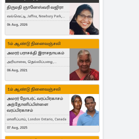
திருமதி ஞானேஸ்வரி வஜிரா
வல்வெட்டி, Jaffna, Newbury Park,
United Kingdom
04 Aug, 2026
5ம் ஆண்டு நினைவஞ்சலி
அமரர் பராசக்தி இராசநாயகம்
அரியாலை, தெல்லிப்பழை,
Montreal, Canada
06 Aug, 2021
1ம் ஆண்டு நினைவஞ்சலி
அமரர் றோபர்ட் வரப்பிரகாசம்
அந்தோனிப்பிள்ளை
வரப்பிரகாசம்
மானிப்பாய், London Ontario, Canada
07 Aug, 2025