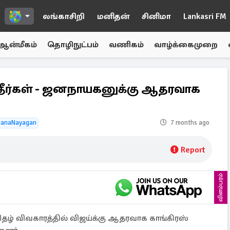
லங்காசிறி
மனிதன்
சினிமா
Lankasri FM
ஆன்மீகம்
தொழிநுட்பம்
வணிகம்
வாழ்க்கைமுறை
தீர்கள் - ஜனநாயகனுக்கு ஆதரவாக
JanaNayagan
7 months ago
Report
விளம்பரம்
் விவகாரத்தில் விஜய்க்கு ஆதரவாக காங்கிரஸ்