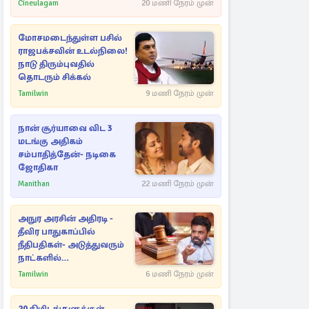
Cineulagam
20 மணி நேரம் முன்
மோசமடைந்துள்ள பசில்
ராஜபக்சவின் உடல்நிலை!
நாடு திரும்புவதில்
தொடரும் சிக்கல்
Tamilwin
9 மணி நேரம் முன்
நான் சூர்யாவை விட 3
மடங்கு அதிகம்
சம்பாதித்தேன்- நடிகை
ஜோதிகா
Manithan
22 மணி நேரம் முன்
அநுர அரசின் அதிரடி -
தீவிர பாதுகாப்பில்
நீதிபதிகள்- அடுத்துவரும்
நாட்களில்
அம்பலமாகவுள்ள ரகசியம்
Tamilwin
6 மணி நேரம் முன்