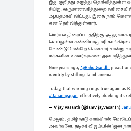
இது குறித்து கருத்து தெரிவித்துள்ள
சிபிஐ, வருமானவரித்துறை வரிசையில
ஆயுதமாகி விட்டது. இதை நாம் மௌனமா
என தெரிவித்துள்ளார்.
மெர்சல் திரைப்படத்திற்கு ஆதரவாக 
செய்துள்ள கன்னியாகுமரி காங்கிரஸ் 
வேண்டுமென்றே சென்சார் சான்று வழங
மக்களின் உணர்வுகளை அவமதித்துவிட
Nine years ago,
@RahulGandhi
ji caution
identity by stifling Tamil cinema.
Today, that warning rings true again as B
#Jananayagan
, effectively blocking its 
— Vijay Vasanth (@iamvijayvasanth)
Janu
மேலும், தமிழ்நாடு காங்கிரஸ் மேலிட
அவர்களே, நடிகர் விஜய்யின் 'ஜன நாயக