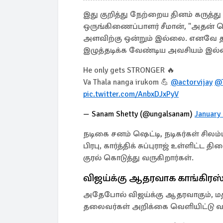
இது குறித்து நேற்றைய தினம் கருத்த
ஒருங்கிணைப்பாளர் சீமான், "அதன் தெல
அளவிற்கு ஒன்றும் இல்லை. எனவே த
இழுத்தடிக்க வேண்டிய அவசியம் இல்
He only gets STRONGER 🔥
Va Thala nanga irukom 💪
@actorvijay
@T
pic.twitter.com/AnbxDJxPyV
— Sanam Shetty (@ungalsanam)
January
நடிகை சனம் ஷெட்டி, நடிகர்கள் சிலம
பிரபு, கார்த்திக் சுப்புராஜ் உள்ளிட
குரல் கொடுத்து வருகிறார்கள்.
விஜய்க்கு ஆதரவாக காங்கிரஸ
அதேபோல் விஜய்க்கு ஆதரவாகும், மத்
தலைவர்கள் அறிக்கை வெளியிட்டு வர