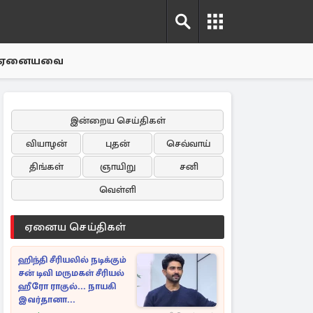
ஏனையவை
இன்றைய செய்திகள்
வியாழன்
புதன்
செவ்வாய்
திங்கள்
ஞாயிறு
சனி
வெள்ளி
ஏனைய செய்திகள்
ஹிந்தி சீரியலில் நடிக்கும்
சன் டிவி மருமகள் சீரியல்
ஹீரோ ராகுல்... நாயகி
இவர்தானா...