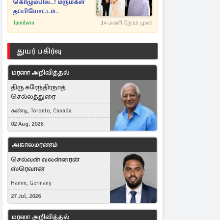
கொழும்பில்..! மருமகள்
தப்பியோட்டம்..
Tamilwin
14 மணி நேரம் முன்
துயர் பகிர்வு
மரண அறிவித்தல்
திரு சுரேந்திரநாத்
செல்லத்துரை
கண்டி, Toronto, Canada
02 Aug, 2026
அகாலமரணம்
செல்வன் வலன்ரைன்
ஸ்ரெவான்
Hamm, Germany
27 Jul, 2026
மரண அறிவித்தல்