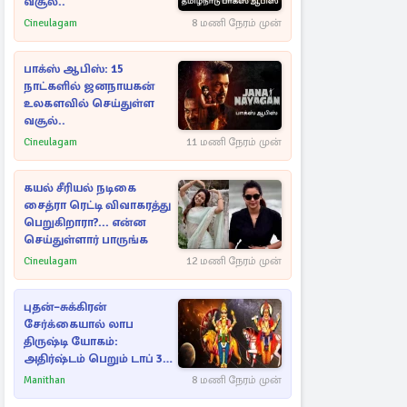
வசூல்..
Cineulagam
8 மணி நேரம் முன்
பாக்ஸ் ஆபிஸ்: 15
நாட்களில் ஜனநாயகன்
உலகளவில் செய்துள்ள
வசூல்..
Cineulagam
11 மணி நேரம் முன்
கயல் சீரியல் நடிகை
சைத்ரா ரெட்டி விவாகரத்து
பெறுகிறாரா?... என்ன
செய்துள்ளார் பாருங்க
Cineulagam
12 மணி நேரம் முன்
புதன்–சுக்கிரன்
சேர்க்கையால் லாப
திருஷ்டி யோகம்:
அதிர்ஷ்டம் பெறும் டாப் 3
ராசிகள்!
Manithan
8 மணி நேரம் முன்