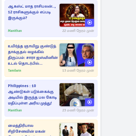
ஆகஸ்ட் மாத ராசிபலன்..,
12 ராசிகளுக்கும் எப்படி
இருக்கும்?
Manithan
22 மணி நேரம் முன்
உயிர்த்த ஞாயிறு குண்டுத்
தாக்குதல் வழக்கில்
திருப்பம்: சாரா ஜஸ்மினின்
உடல் தொடர்பில்
நீதிமன்றத்தில் வெளியான
Tamilwin
13 மணி நேரம் முன்
அதிர்ச்சி தகவல்
Philippines : 10
ஆண்டுகள் படுக்கைக்கு
அடியில் இருந்த பல கோடி
மதிப்புள்ள அரிய முத்து!
Manithan
23 மணி நேரம் முன்
மைத்திரிபால
சிறிசேனவின் மகன்