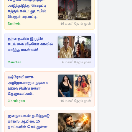
20 நிமிடங்களுக்குள்
அடுத்தடுத்து வெடிப்பு
சத்தங்கள்..! துபாயில்
பெரும் பரபரப்பு..
Tamilwin
16 மணி நேரம் முன்
தந்தையின் இறுதிச்
சடங்கை வீடியோ காலில்
பார்த்த மகள்கள்!
Manithan
6 மணி நேரம் முன்
ஹீரோயினாக
அறிமுகமாகும் நடிகை
ஊர்வசியின் மகள்
தேஜாலட்சுமி..
Cineulagam
10 மணி நேரம் முன்
ஜனநாயகன் தமிழ்நாடு
பாக்ஸ் ஆபிஸ்: 15
நாட்களில் செய்துள்ள