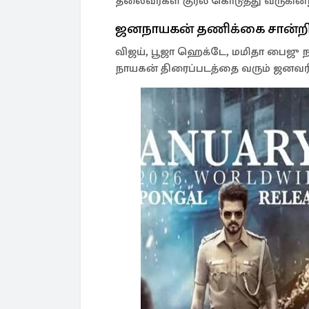
தலைவர்கள் குரல் கொடுத்து வருகின்
ஜனநாயகன் தணிக்கை சான்றித
விஜய், பூஜா ஹெக்டே, மமிதா பைஜு ந
நாயகன் திரைப்படத்தை வரும் ஜனவரி 9