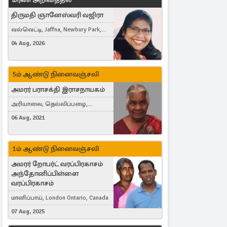
திருமதி ஞானேஸ்வரி வஜிரா
வல்வெட்டி, Jaffna, Newbury Park,
United Kingdom
04 Aug, 2026
5ம் ஆண்டு நினைவஞ்சலி
அமரர் பராசக்தி இராசநாயகம்
அரியாலை, தெல்லிப்பழை,
Montreal, Canada
06 Aug, 2021
1ம் ஆண்டு நினைவஞ்சலி
அமரர் றோபர்ட் வரப்பிரகாசம்
அந்தோனிப்பிள்ளை
வரப்பிரகாசம்
மானிப்பாய், London Ontario, Canada
07 Aug, 2025