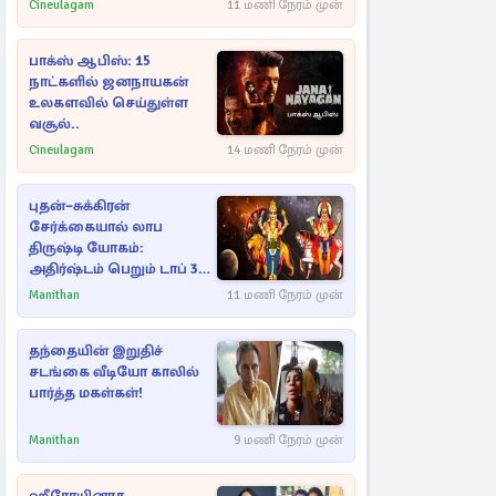
Cineulagam
11 மணி நேரம் முன்
பாக்ஸ் ஆபிஸ்: 15
நாட்களில் ஜனநாயகன்
உலகளவில் செய்துள்ள
வசூல்..
Cineulagam
14 மணி நேரம் முன்
புதன்–சுக்கிரன்
சேர்க்கையால் லாப
திருஷ்டி யோகம்:
அதிர்ஷ்டம் பெறும் டாப் 3
ராசிகள்!
Manithan
11 மணி நேரம் முன்
தந்தையின் இறுதிச்
சடங்கை வீடியோ காலில்
பார்த்த மகள்கள்!
Manithan
9 மணி நேரம் முன்