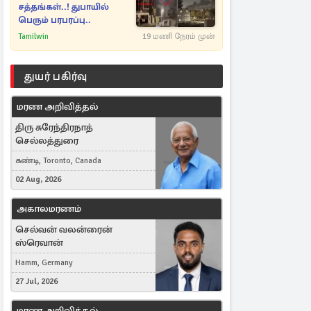
சத்தங்கள்..! துபாயில்
பெரும் பரபரப்பு..
Tamilwin
19 மணி நேரம் முன்
துயர் பகிர்வு
மரண அறிவித்தல்
திரு சுரேந்திரநாத்
செல்லத்துரை
கண்டி, Toronto, Canada
02 Aug, 2026
அகாலமரணம்
செல்வன் வலன்ரைன்
ஸ்ரெவான்
Hamm, Germany
27 Jul, 2026
மரண அறிவித்தல்