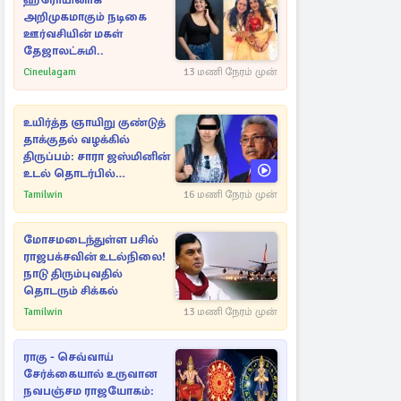
ஹீரோயினாக
அறிமுகமாகும் நடிகை
ஊர்வசியின் மகள்
தேஜாலட்சுமி..
Cineulagam
13 மணி நேரம் முன்
உயிர்த்த ஞாயிறு குண்டுத்
தாக்குதல் வழக்கில்
திருப்பம்: சாரா ஜஸ்மினின்
உடல் தொடர்பில்
நீதிமன்றத்தில் வெளியான
Tamilwin
16 மணி நேரம் முன்
அதிர்ச்சி தகவல்
மோசமடைந்துள்ள பசில்
ராஜபக்சவின் உடல்நிலை!
நாடு திரும்புவதில்
தொடரும் சிக்கல்
Tamilwin
13 மணி நேரம் முன்
ராகு - செவ்வாய்
சேர்க்கையால் உருவான
நவபஞ்சம ராஜயோகம்: