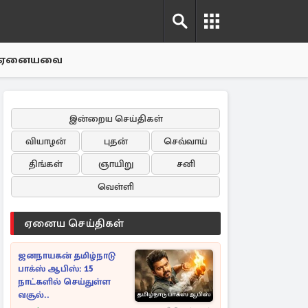
ஏனையவை
இன்றைய செய்திகள்
வியாழன்
புதன்
செவ்வாய்
திங்கள்
ஞாயிறு
சனி
வெள்ளி
ஏனைய செய்திகள்
ஜனநாயகன் தமிழ்நாடு
பாக்ஸ் ஆபிஸ்: 15
நாட்களில் செய்துள்ள
வசூல்..