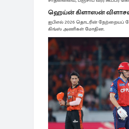
சாதனையை, பஞ்சாப் வீரர் கூப்பர் 
ஹெய்ன் கிளாஸன் விளாசல
ஐபிஎல் 2026 தொடரின் நேற்றையப் போட
கிங்ஸ் அணிகள் மோதின.