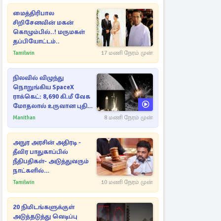
மைத்திரிபால
சிறிசேனவின் மகன்
கொழும்பில்..! மருமகள்
தப்பியோட்டம்..
Tamilwin
17 மணி நேரம் முன்
நிலவில் விழுந்து
நொறுங்கிய SpaceX
ராக்கெட்: 8,690 கி.மீ வேக
மோதலால் உருவான புதிய
பள்ளம்!
Manithan
8 மணி நேரம் முன்
அநுர அரசின் அதிரடி -
தீவிர பாதுகாப்பில்
நீதிபதிகள்- அடுத்துவரும்
நாட்களில்
அம்பலமாகவுள்ள ரகசியம்
Tamilwin
10 மணி நேரம் முன்
20 நிமிடங்களுக்குள்
அடுத்தடுத்து வெடிப்பு