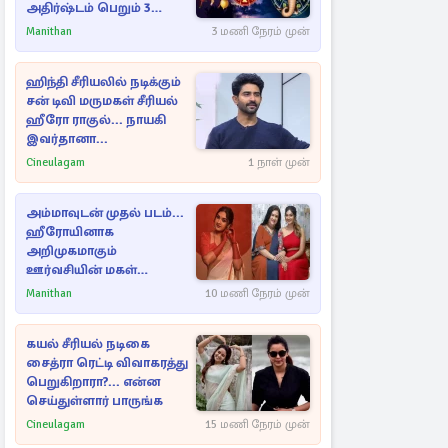
அதிர்ஷ்டம் பெறும் 3
ராசிகள்!
Manithan
3 மணி நேரம் முன்
ஹிந்தி சீரியலில் நடிக்கும்
சன் டிவி மருமகள் சீரியல்
ஹீரோ ராகுல்... நாயகி
இவர்தானா...
Cineulagam
1 நாள் முன்
அம்மாவுடன் முதல் படம்...
ஹீரோயினாக
அறிமுகமாகும்
ஊர்வசியின் மகள்
தேஜலட்சுமி!
Manithan
10 மணி நேரம் முன்
கயல் சீரியல் நடிகை
சைத்ரா ரெட்டி விவாகரத்து
பெறுகிறாரா?... என்ன
செய்துள்ளார் பாருங்க
Cineulagam
15 மணி நேரம் முன்