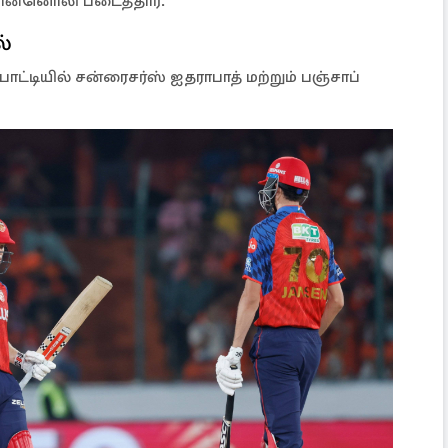
கொன்னொலி படைத்தார்.
்
்டியில் சன்ரைசர்ஸ் ஐதராபாத் மற்றும் பஞ்சாப்