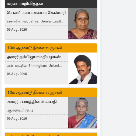
மரண அறிவித்தல்
செல்வி கனகசபை மகேஸ்வரி
வசாவிளான், Jaffna, கோண்டாவில்
கிழக்கு
06 Aug, 2026
10ம் ஆண்டு நினைவஞ்சலி
அமரர் தம்பிஐயா மதியழகன்
மண்டைதீவு, Birmingham, United
Kingdom
06 Aug, 2016
10ம் ஆண்டு நினைவஞ்சலி
அமரர் சபாரத்தினம் பசுபதி
புதுக்குடியிருப்பு
06 Aug, 2016