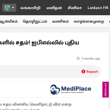
லங்காசிறி
மனிதன்
சினிமா
Lankasri FM
ஆன்மீகம்
தொழிநுட்பம்
வணிகம்
வாழ்க்கைமுறை
களில் சதம்! ஐபிஎல்லில் புதிய
3 months ago
Report
விளம்பரம்
ல் சதம் விளாசிய வெளிநாட்டு வீரர் என்ற