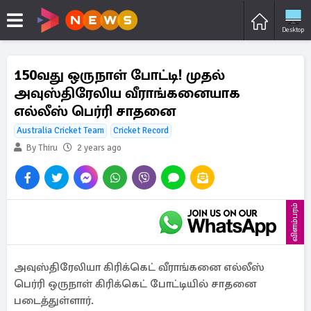
Desktop
150வது ஒருநாள் போட்டி! முதல்
அவுஸ்திரேலிய வீராங்கனையாக
எல்லீஸ் பெர்ரி சாதனை
Australia Cricket Team
Cricket Record
By Thiru
2 years ago
விளம்பரம்
அவுஸ்திரேலியா கிரிக்கெட் வீராங்கனை எல்லீஸ்
பெர்ரி ஒருநாள் கிரிக்கெட் போட்டியில் சாதனை
படைத்துள்ளார்.