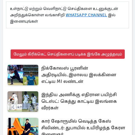
உள்நாட்டு மற்றும் வெளிநாட்டு செய்திகளை உடனுக்குடன்
அறிந்துக்கொள்ள லங்காசிறி
WHATSAPP CHANNEL
இல்
இணையுங்கள்
மேலும் கிரிக்கெட் செய்திகளைப் படிக்க இங்கே அழுத்தவும்
நிக்கோலஸ் பூரனின்
அதிரடியில்..இமாலய இலக்கினை
எட்டிய MI லண்டன்
இந்திய அணிக்கு எதிரான பயிற்சி
டெஸ்ட்: கெத்து காட்டிய இலங்கை
வீரர்கள்
கார் ஷோரூமில் வெடித்த கேஸ்
சிலிண்டர்: துபாயில் உயிரிழந்த கேரள
இளைஞர்