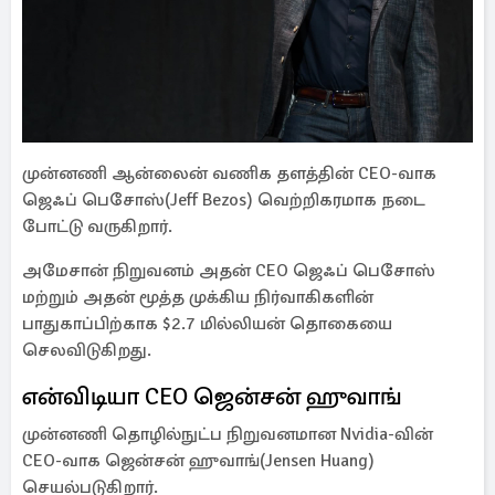
முன்னணி ஆன்லைன் வணிக தளத்தின் CEO-வாக
ஜெஃப் பெசோஸ்(Jeff Bezos) வெற்றிகரமாக நடை
போட்டு வருகிறார்.
அமேசான் நிறுவனம் அதன் CEO ஜெஃப் பெசோஸ்
மற்றும் அதன் மூத்த முக்கிய நிர்வாகிகளின்
பாதுகாப்பிற்காக $2.7 மில்லியன் தொகையை
செலவிடுகிறது.
என்விடியா CEO ஜென்சன் ஹுவாங்
முன்னணி தொழில்நுட்ப நிறுவனமான Nvidia-வின்
CEO-வாக ஜென்சன் ஹுவாங்(Jensen Huang)
செயல்படுகிறார்.