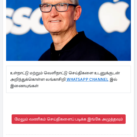
உள்நாட்டு மற்றும் வெளிநாட்டு செய்திகளை உடனுக்குடன்
அறிந்துக்கொள்ள லங்காசிறி
WHATSAPP CHANNEL
இல்
இணையுங்கள்
மேலும் வணிகம் செய்திகளைப் படிக்க இங்கே அழுத்தவும்