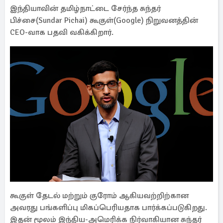
இந்தியாவின் தமிழ்நாட்டை சேர்ந்த சுந்தர்
பிச்சை(Sundar Pichai) கூகுள்(Google) நிறுவனத்தின்
CEO-வாக பதவி வகிக்கிறார்.
கூகுள் தேடல் மற்றும் குரோம் ஆகியவற்றிற்கான
அவரது பங்களிப்பு மிகப்பெரியதாக பார்க்கப்படுகிறது.
இதன் மூலம் இந்திய-அமெரிக்க நிர்வாகியான சுந்தர்