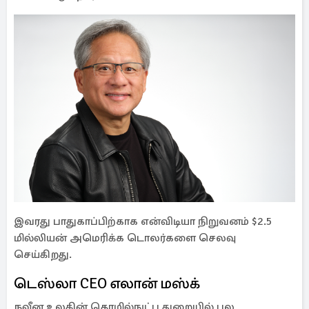
இவரது பாதுகாப்பிற்காக என்விடியா நிறுவனம் $2.5
மில்லியன் அமெரிக்க டொலர்களை செலவு
செய்கிறது.
டெஸ்லா CEO எலான் மஸ்க்
நவீன உலகின் தொழில்நுட்ப துறையில் பல