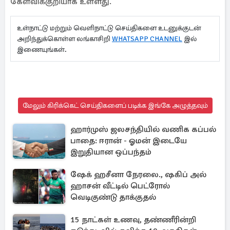
கேள்விக்குறியாக உள்ளது.
உள்நாட்டு மற்றும் வெளிநாட்டு செய்திகளை உடனுக்குடன்
அறிந்துக்கொள்ள லங்காசிறி
WHATSAPP CHANNEL
இல்
இணையுங்கள்.
மேலும் கிரிக்கெட் செய்திகளைப் படிக்க இங்கே அழுத்தவும்
ஹார்முஸ் ஜலசந்தியில் வணிக கப்பல்
பாதை: ஈரான் - ஓமன் இடையே
இறுதியான ஒப்பந்தம்
ஷேக் ஹசீனா நேரலை., ஷகிப் அல்
ஹாசன் வீட்டில் பெட்ரோல்
வெடிகுண்டு தாக்குதல்
15 நாட்கள் உணவு, தண்ணீரின்றி