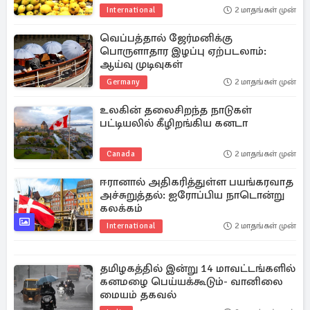
International
2 மாதங்கள் முன்
வெப்பத்தால் ஜேர்மனிக்கு
பொருளாதார இழப்பு ஏற்படலாம்:
ஆய்வு முடிவுகள்
Germany
2 மாதங்கள் முன்
உலகின் தலைசிறந்த நாடுகள்
பட்டியலில் கீழிறங்கிய கனடா
Canada
2 மாதங்கள் முன்
ஈரானால் அதிகரித்துள்ள பயங்கரவாத
அச்சுறுத்தல்: ஐரோப்பிய நாடொன்று
கலக்கம்
International
2 மாதங்கள் முன்
தமிழகத்தில் இன்று 14 மாவட்டங்களில்
கனமழை பெய்யக்கூடும்- வானிலை
மையம் தகவல்