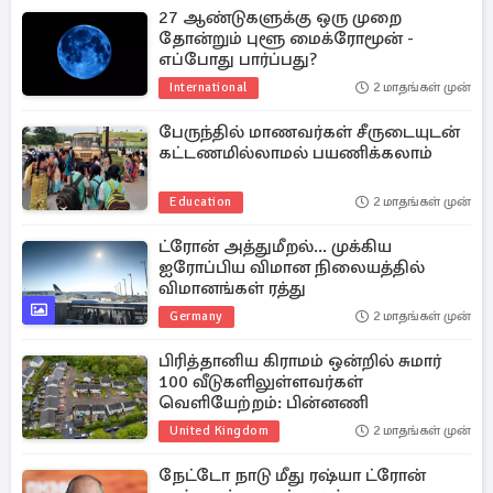
27 ஆண்டுகளுக்கு ஒரு முறை
தோன்றும் புளூ மைக்ரோமூன் -
எப்போது பார்ப்பது?
International
2 மாதங்கள் முன்
பேருந்தில் மாணவர்கள் சீருடையுடன்
கட்டணமில்லாமல் பயணிக்கலாம்
Education
2 மாதங்கள் முன்
ட்ரோன் அத்துமீறல்... முக்கிய
ஐரோப்பிய விமான நிலையத்தில்
விமானங்கள் ரத்து
Germany
2 மாதங்கள் முன்
பிரித்தானிய கிராமம் ஒன்றில் சுமார்
100 வீடுகளிலுள்ளவர்கள்
வெளியேற்றம்: பின்னணி
United Kingdom
2 மாதங்கள் முன்
நேட்டோ நாடு மீது ரஷ்யா ட்ரோன்