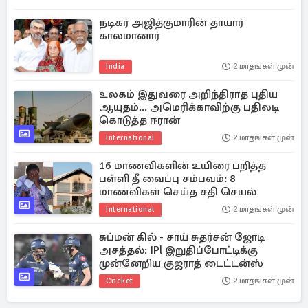
நடிகர் அஜித்குமாரின் தாயார்
காலமானார்
India
2 மாதங்கள் முன்
உலகம் இதுவரை அறிந்திராத புதிய
ஆயுதம்... அமெரிக்காவிற்கு பதிலடி
கொடுத்த ஈரான்
International
2 மாதங்கள் முன்
16 மாணவிகளின் உயிரை பறித்த
பள்ளி தீ வைப்பு சம்பவம்: 8
மாணவிகள் செய்த சதி செயல்
International
2 மாதங்கள் முன்
சுப்மன் கில் - சாய் சுதர்சன் ஜோடி
அசத்தல்: IPl இறுதிப்போட்டிக்கு
முன்னேறிய குஜராத் டைட்டன்ஸ்
Cricket
2 மாதங்கள் முன்