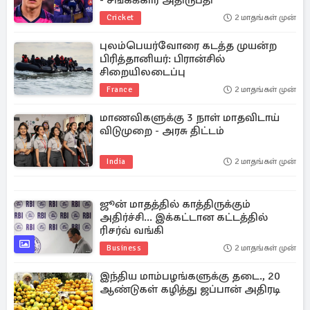
- சங்கக்கார அதிருப்தி
Cricket
2 மாதங்கள் முன்
புலம்பெயர்வோரை கடத்த முயன்ற
பிரித்தானியர்: பிரான்சில்
சிறையிலடைப்பு
France
2 மாதங்கள் முன்
மாணவிகளுக்கு 3 நாள் மாதவிடாய்
விடுமுறை - அரசு திட்டம்
India
2 மாதங்கள் முன்
ஜூன் மாதத்தில் காத்திருக்கும்
அதிர்ச்சி... இக்கட்டான கட்டத்தில்
ரிசர்வ் வங்கி
Business
2 மாதங்கள் முன்
இந்திய மாம்பழங்களுக்கு தடை., 20
ஆண்டுகள் கழித்து ஜப்பான் அதிரடி