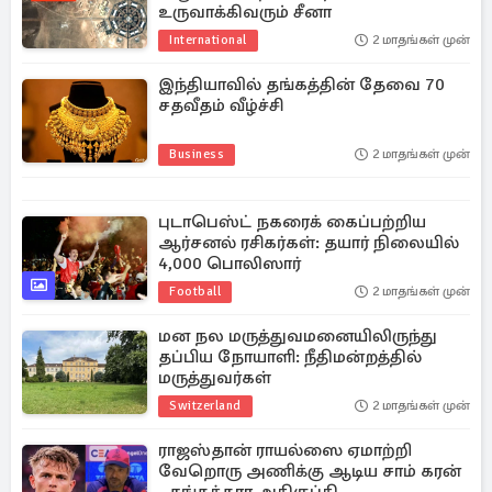
உருவாக்கிவரும் சீனா
International
2 மாதங்கள் முன்
இந்தியாவில் தங்கத்தின் தேவை 70
சதவீதம் வீழ்ச்சி
Business
2 மாதங்கள் முன்
புடாபெஸ்ட் நகரைக் கைப்பற்றிய
ஆர்சனல் ரசிகர்கள்: தயார் நிலையில்
4,000 பொலிஸார்
Football
2 மாதங்கள் முன்
மன நல மருத்துவமனையிலிருந்து
தப்பிய நோயாளி: நீதிமன்றத்தில்
மருத்துவர்கள்
Switzerland
2 மாதங்கள் முன்
ராஜஸ்தான் ராயல்ஸை ஏமாற்றி
வேறொரு அணிக்கு ஆடிய சாம் கரன்