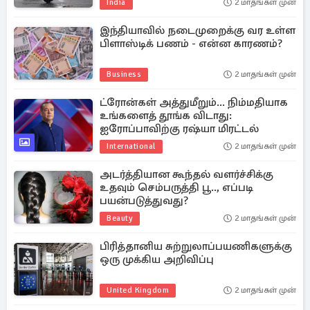
India
2 மாதங்கள் முன்
இந்தியாவில் நடைமுறைக்கு வர உள்ள
பிளாஸ்டிக் பணம் - என்ன காரணம்?
Business
2 மாதங்கள் முன்
ட்ரோன்கள் அத்துமீறும்... நிம்மதியாக
உங்களைத் தூங்க விடாது:
ஐரோப்பாவிற்கு ரஷ்யா மிரட்டல்
International
2 மாதங்கள் முன்
அடர்த்தியான கூந்தல் வளர்ச்சிக்கு
உதவும் செம்பருத்தி பூ.., எப்படி
பயன்படுத்துவது?
Beauty
2 மாதங்கள் முன்
பிரித்தானிய சுற்றுலாப்பயணிகளுக்கு
ஒரு முக்கிய அறிவிப்பு
United Kingdom
2 மாதங்கள் முன்