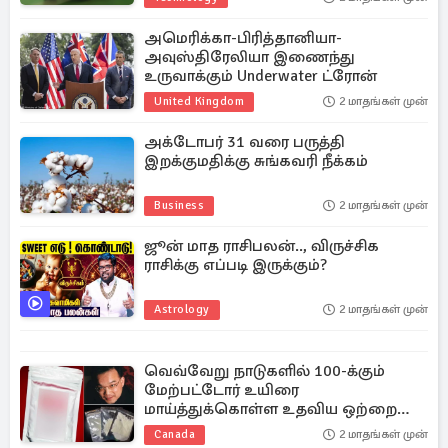
அமெரிக்கா-பிரித்தானியா-
அவுஸ்திரேலியா இணைந்து
உருவாக்கும் Underwater ட்ரோன்
United Kingdom
2 மாதங்கள் முன்
அக்டோபர் 31 வரை பருத்தி
இறக்குமதிக்கு சுங்கவரி நீக்கம்
Business
2 மாதங்கள் முன்
ஜூன் மாத ராசிபலன்.., விருச்சிக
ராசிக்கு எப்படி இருக்கும்?
Astrology
2 மாதங்கள் முன்
வெவ்வேறு நாடுகளில் 100-க்கும்
மேற்பட்டோர் உயிரை
மாய்த்துக்கொள்ள உதவிய ஒற்றை
கனேடியர்
Canada
2 மாதங்கள் முன்