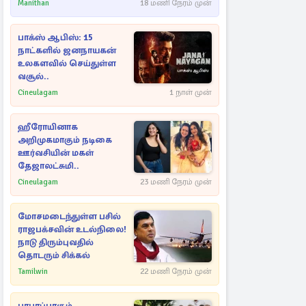
பள்ளம்!
Manithan
18 மணி நேரம் முன்
பாக்ஸ் ஆபிஸ்: 15
நாட்களில் ஜனநாயகன்
உலகளவில் செய்துள்ள
வசூல்..
Cineulagam
1 நாள் முன்
ஹீரோயினாக
அறிமுகமாகும் நடிகை
ஊர்வசியின் மகள்
தேஜாலட்சுமி..
Cineulagam
23 மணி நேரம் முன்
மோசமடைந்துள்ள பசில்
ராஜபக்சவின் உடல்நிலை!
நாடு திரும்புவதில்
தொடரும் சிக்கல்
Tamilwin
22 மணி நேரம் முன்