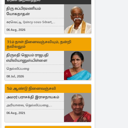
திரு சுப்பிரமணியம்
யோகநாதன்
கரவெட்டி, Quincy-sous-Sénart,
France
06 Aug, 2026
31ம் நாள் நினைவஞ்சலியும், நன்றி
நவிலலும்
திருமதி ஜெயம் ராஜபதி
எமிலியானுஸ்பிள்ளை
தெல்லிப்பழை
08 Jul, 2026
5ம் ஆண்டு நினைவஞ்சலி
அமரர் பராசக்தி இராசநாயகம்
அரியாலை, தெல்லிப்பழை,
Montreal, Canada
06 Aug, 2021