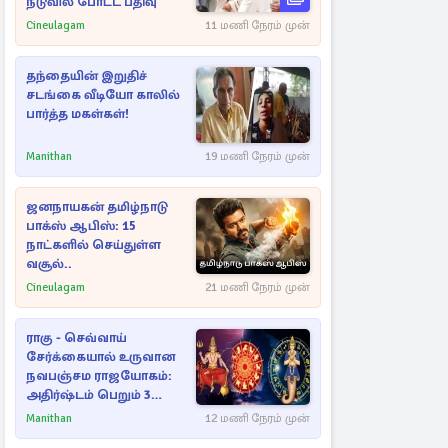
நடுவில் போட்ட பதிவு
Cineulagam
11 மணி நேரம் முன்
தந்தையின் இறுதிச்
சடங்கை வீடியோ காலில்
பார்த்த மகள்கள்!
Manithan
19 மணி நேரம் முன்
ஜனநாயகன் தமிழ்நாடு
பாக்ஸ் ஆபிஸ்: 15
நாட்களில் செய்துள்ள
வசூல்..
Cineulagam
21 மணி நேரம் முன்
ராகு - செவ்வாய்
சேர்க்கையால் உருவான
நவபஞ்சம ராஜயோகம்:
அதிர்ஷ்டம் பெறும் 3
ராசிகள்!
Manithan
12 மணி நேரம் முன்