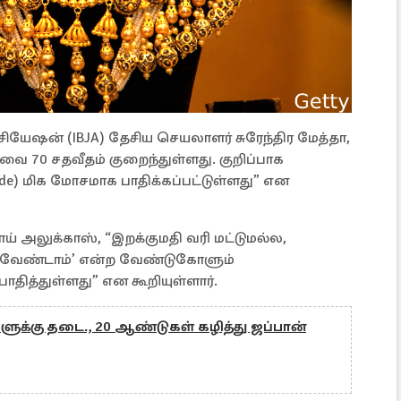
ியேஷன் (IBJA) தேசிய செயலாளர் சுரேந்திர மேத்தா,
தேவை 70 சதவீதம் குறைந்துள்ளது. குறிப்பாக
rade) மிக மோசமாக பாதிக்கப்பட்டுள்ளது” என
 அலுக்காஸ், “இறக்குமதி வரி மட்டுமல்ல,
்க வேண்டாம்’ என்ற வேண்டுகோளும்
ித்துள்ளது” என கூறியுள்ளார்.
ளுக்கு தடை., 20 ஆண்டுகள் கழித்து ஜப்பான்