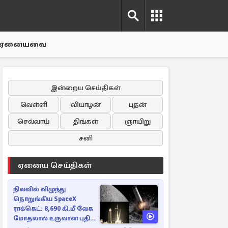
ஏனையவை
இன்றைய செய்திகள்
வெள்ளி
வியாழன்
புதன்
செவ்வாய்
திங்கள்
ஞாயிறு
சனி
ஏனைய செய்திகள்
நிலவில் விழுந்து
நொறுங்கிய SpaceX
ராக்கெட்: 8,690 கி.மீ வேக
மோதலால் உருவான புதிய