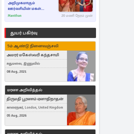
அறிமுகமாகும்
ஊர்வசியின் மகள்
தேஜலட்சுமி!
Manithan
20 மணி நேரம் முன்
துயர் பகிர்வு
5ம் ஆண்டு நினைவஞ்சலி
அமரர் மகேஸ்வரி கந்தசாமி
சுதுமலை, இணுவில்
08 Aug, 2021
மரண அறிவித்தல்
திருமதி பூரணம் ஏனாதிநாதன்
காரைநகர், London, United Kingdom
05 Aug, 2026
மரண அறிவித்தல்