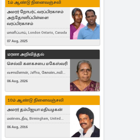
1ம் ஆண்டு நினைவஞ்சலி
அமரர் றோபர்ட் வரப்பிரகாசம்
அந்தோனிப்பிள்ளை
வரப்பிரகாசம்
மானிப்பாய், London Ontario, Canada
07 Aug, 2025
மரண அறிவித்தல்
செல்வி கனகசபை மகேஸ்வரி
வசாவிளான், Jaffna, கோண்டாவில்
கிழக்கு
06 Aug, 2026
10ம் ஆண்டு நினைவஞ்சலி
அமரர் தம்பிஐயா மதியழகன்
மண்டைதீவு, Birmingham, United
Kingdom
06 Aug, 2016