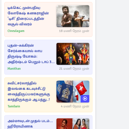
டிக்கெட் முன்பதிவு:
லோகேஷ் கனகராஜின்
'டிசி' திரைப்படத்தின்
வசூல் விவரம்
Cineulagam
18 மணி நேரம் முன்
புதன்–சுக்கிரன்
சேர்க்கையால் லாப
திருஷ்டி யோகம்:
அதிர்ஷ்டம் பெறும் டாப் 3
ராசிகள்!
Manithan
21 மணி நேரம் முன்
சுவிட்சர்லாந்தில்
இலங்கை கடவுச்சீட்டு
வைத்திருப்பவர்களுக்கு
காத்திருக்கும் ஆபத்து..!
Tamilwin
4 மணி நேரம் முன்
அம்மாவுடன் முதல் படம்...
ஹீரோயினாக