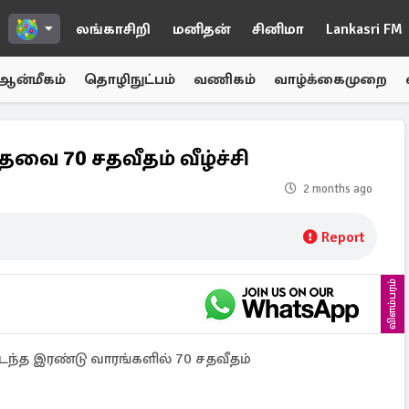
லங்காசிறி
மனிதன்
சினிமா
Lankasri FM
ஆன்மீகம்
தொழிநுட்பம்
வணிகம்
வாழ்க்கைமுறை
ேவை 70 சதவீதம் வீழ்ச்சி
2 months ago
Report
விளம்பரம்
டந்த இரண்டு வாரங்களில் 70 சதவீதம்