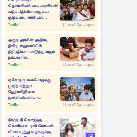
பரபரப்பாகும்
தென்னிலங்கை அரசியல்!
கடும் பீதியில் ராஜபக்ச
குடும்பம், அரசியல்
நட்புகள்
Tamilwin
14 மணி நேரம் முன்
அநுர அரசின் அதிரடி -
தீவிர பாதுகாப்பில்
நீதிபதிகள்- அடுத்துவரும்
நாட்களில்
அம்பலமாகவுள்ள ரகசியம்
Tamilwin
19 மணி நேரம் முன்
ஒரே ஒரு கையெழுத்து!
பூஜித் மற்றும்
ஹேமசிறியை
தூக்கிலிடலாம் -
அநுரவுக்குச் சென்ற
Tamilwin
16 மணி நேரம் முன்
அறிவுரை..
ரீஎன்ட்ரி கொடுத்த
கெனிஷா.. ரவி மோகன்
விவாகரத்து வழக்குக்கு