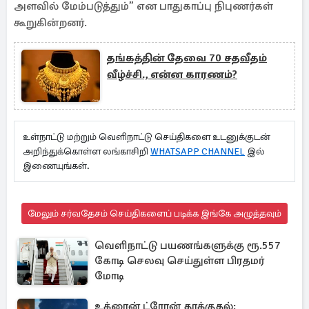
அளவில் மேம்படுத்தும்” என பாதுகாப்பு நிபுணர்கள்
கூறுகின்றனர்.
தங்கத்தின் தேவை 70 சதவீதம்
வீழ்ச்சி., என்ன காரணம்?
உள்நாட்டு மற்றும் வெளிநாட்டு செய்திகளை உடனுக்குடன்
அறிந்துக்கொள்ள லங்காசிறி
WHATSAPP CHANNEL
இல்
இணையுங்கள்.
மேலும் சர்வதேசம் செய்திகளைப் படிக்க இங்கே அழுத்தவும்
வெளிநாட்டு பயணங்களுக்கு ரூ.557
கோடி செலவு செய்துள்ள பிரதமர்
மோடி
உக்ரைன் ட்ரோன் தாக்குதல்: