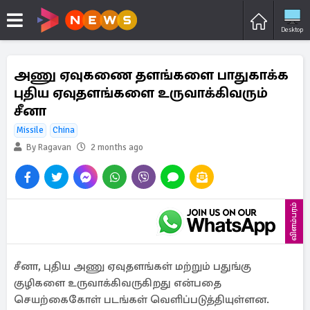
Desktop
அணு ஏவுகணை தளங்களை பாதுகாக்க
புதிய ஏவுதளங்களை உருவாக்கிவரும்
சீனா
Missile
China
By Ragavan
2 months ago
விளம்பரம்
சீனா, புதிய அணு ஏவுதளங்கள் மற்றும் பதுங்கு
குழிகளை உருவாக்கிவருகிறது என்பதை
செயற்கைகோள் படங்கள் வெளிப்படுத்தியுள்ளன.