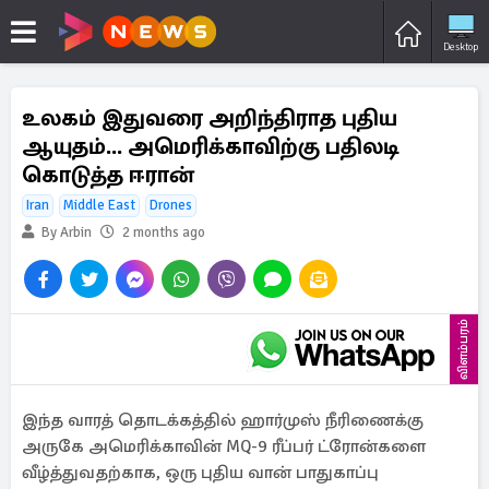
Desktop
உலகம் இதுவரை அறிந்திராத புதிய
ஆயுதம்... அமெரிக்காவிற்கு பதிலடி
கொடுத்த ஈரான்
Iran
Middle East
Drones
By Arbin
2 months ago
விளம்பரம்
இந்த வாரத் தொடக்கத்தில் ஹார்முஸ் நீரிணைக்கு
அருகே அமெரிக்காவின் MQ-9 ரீப்பர் ட்ரோன்களை
வீழ்த்துவதற்காக, ஒரு புதிய வான் பாதுகாப்பு