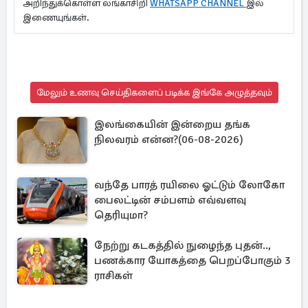
அறிந்துக்கொள்ள லங்காசிறி
WHATSAPP CHANNEL
இல்
இணையுங்கள்.
மேலும் உணவு செய்திகளைப் படிக்க இங்கே அழுத்தவும்
இலங்கையின் இன்றைய தங்க
நிலவரம் என்ன?(06-08-2026)
வந்தே பாரத் ரயிலை ஓட்டும் லோகோ
பைலட்டின் சம்பளம் எவ்வளவு
தெரியுமா?
நேற்று கடகத்தில் நுழைந்த புதன்..,
பணக்கார யோகத்தை பெறப்போகும் 3
ராசிகள்