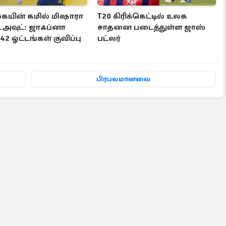
யின் கமில் மிஷாரா
T20 கிரிக்கெட்டில் உலக
்அவுட்: ஜாஃப்னா
சாதனை படைத்துள்ள ஜாஸ்
42 ஓட்டங்கள் குவிப்பு
பட்லர்
பிரபலமானவை