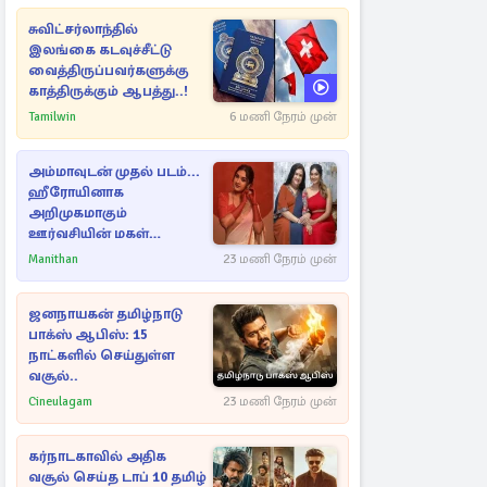
சுவிட்சர்லாந்தில்
இலங்கை கடவுச்சீட்டு
வைத்திருப்பவர்களுக்கு
காத்திருக்கும் ஆபத்து..!
Tamilwin
6 மணி நேரம் முன்
அம்மாவுடன் முதல் படம்...
ஹீரோயினாக
அறிமுகமாகும்
ஊர்வசியின் மகள்
தேஜலட்சுமி!
Manithan
23 மணி நேரம் முன்
ஜனநாயகன் தமிழ்நாடு
பாக்ஸ் ஆபிஸ்: 15
நாட்களில் செய்துள்ள
வசூல்..
Cineulagam
23 மணி நேரம் முன்
கர்நாடகாவில் அதிக
வசூல் செய்த டாப் 10 தமிழ்