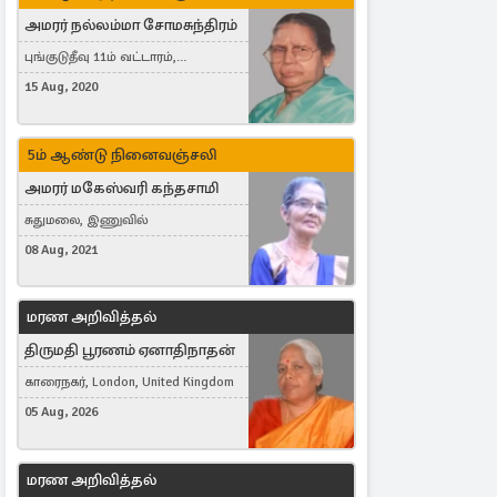
அமரர் நல்லம்மா சோமசுந்திரம்
புங்குடுதீவு 11ம் வட்டாரம்,
கொட்டாஞ்சேனை
15 Aug, 2020
5ம் ஆண்டு நினைவஞ்சலி
அமரர் மகேஸ்வரி கந்தசாமி
சுதுமலை, இணுவில்
08 Aug, 2021
மரண அறிவித்தல்
திருமதி பூரணம் ஏனாதிநாதன்
காரைநகர், London, United Kingdom
05 Aug, 2026
மரண அறிவித்தல்