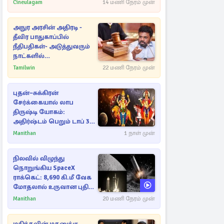
Cineulagam
14 மணி நேரம் முன்
அநுர அரசின் அதிரடி -
தீவிர பாதுகாப்பில்
நீதிபதிகள்- அடுத்துவரும்
நாட்களில்
அம்பலமாகவுள்ள ரகசியம்
Tamilwin
22 மணி நேரம் முன்
புதன்–சுக்கிரன்
சேர்க்கையால் லாப
திருஷ்டி யோகம்:
அதிர்ஷ்டம் பெறும் டாப் 3
ராசிகள்!
Manithan
1 நாள் முன்
நிலவில் விழுந்து
நொறுங்கிய SpaceX
ராக்கெட்: 8,690 கி.மீ வேக
மோதலால் உருவான புதிய
பள்ளம்!
Manithan
20 மணி நேரம் முன்