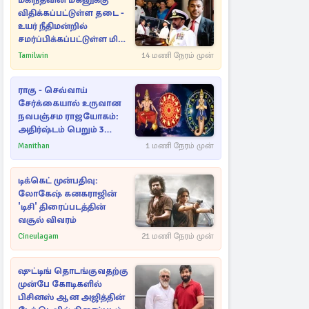
மகிந்தவின் மகனுக்கு
விதிக்கப்பட்டுள்ள தடை -
உயர் நீதிமன்றில்
சமர்ப்பிக்கப்பட்டுள்ள மிக
முக்கிய ஆவணங்கள்!
Tamilwin
14 மணி நேரம் முன்
ராகு - செவ்வாய்
சேர்க்கையால் உருவான
நவபஞ்சம ராஜயோகம்:
அதிர்ஷ்டம் பெறும் 3
ராசிகள்!
Manithan
1 மணி நேரம் முன்
டிக்கெட் முன்பதிவு:
லோகேஷ் கனகராஜின்
'டிசி' திரைப்படத்தின்
வசூல் விவரம்
Cineulagam
21 மணி நேரம் முன்
ஷுட்டிங் தொடங்குவதற்கு
முன்பே கோடிகளில்
பிசினஸ் ஆன அஜித்தின்