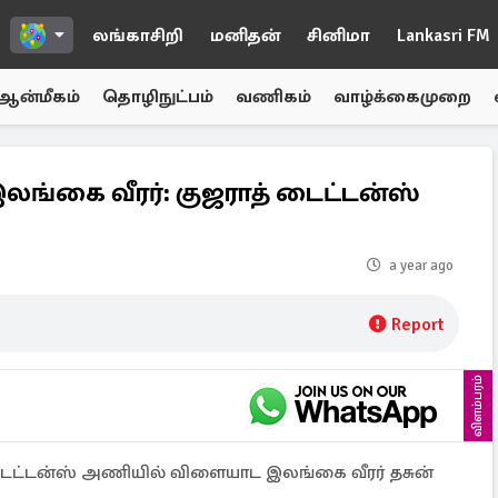
லங்காசிறி
மனிதன்
சினிமா
Lankasri FM
ஆன்மீகம்
தொழிநுட்பம்
வணிகம்
வாழ்க்கைமுறை
லங்கை வீரர்: குஜராத் டைட்டன்ஸ்
a year ago
Report
விளம்பரம்
 டைட்டன்ஸ் அணியில் விளையாட இலங்கை வீரர் தசுன்