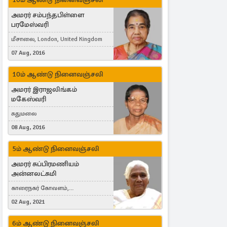
அமரர் சம்பந்தபிள்ளை
பரமேஸ்வரி
மீசாலை, London, United Kingdom
07 Aug, 2016
10ம் ஆண்டு நினைவஞ்சலி
அமரர் இராஜலிங்கம்
மகேஸ்வரி
சுதுமலை
08 Aug, 2016
5ம் ஆண்டு நினைவஞ்சலி
அமரர் சுப்பிரமணியம்
அன்னலட்சுமி
காரைநகர் கோவளம்,
வெள்ளவத்தை
02 Aug, 2021
6ம் ஆண்டு நினைவஞ்சலி