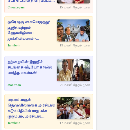
டேர் டெவில் திரைப்படம்...
Cineulagam
15 மணி நேரம் முன்
ஒரே ஒரு கையெழுத்து!
பூஜித் மற்றும்
ஹேமசிறியை
தூக்கிலிடலாம் -
அநுரவுக்குச் சென்ற
Tamilwin
19 மணி நேரம் முன்
அறிவுரை..
தந்தையின் இறுதிச்
சடங்கை வீடியோ காலில்
பார்த்த மகள்கள்!
Manithan
21 மணி நேரம் முன்
பரபரப்பாகும்
தென்னிலங்கை அரசியல்!
கடும் பீதியில் ராஜபக்ச
குடும்பம், அரசியல்
நட்புகள்
Tamilwin
17 மணி நேரம் முன்