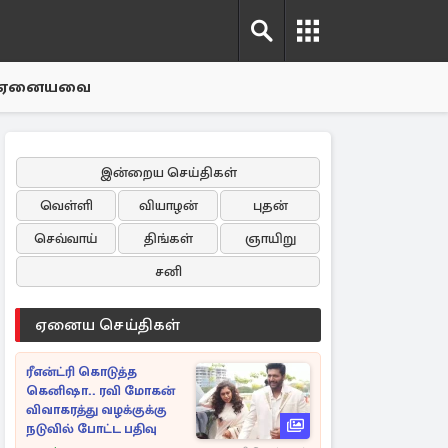
ஏனையவை
இன்றைய செய்திகள்
வெள்ளி
வியாழன்
புதன்
செவ்வாய்
திங்கள்
ஞாயிறு
சனி
ஏனைய செய்திகள்
ரீஎன்ட்ரி கொடுத்த
கெனிஷா.. ரவி மோகன்
விவாகரத்து வழக்குக்கு
நடுவில் போட்ட பதிவு