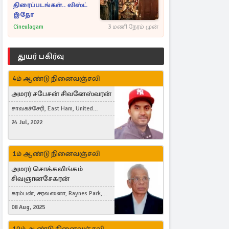
திரைப்படங்கள்.. லிஸ்ட்
இதோ
Cineulagam
3 மணி நேரம் முன்
துயர் பகிர்வு
4ம் ஆண்டு நினைவஞ்சலி
அமரர் சபேசன் சிவனேஸ்வரன்
சாவகச்சேரி, East Ham, United
Kingdom
24 Jul, 2022
1ம் ஆண்டு நினைவஞ்சலி
அமரர் சொக்கலிங்கம்
சிவஞானசேகரன்
கரம்பன், சரவணை, Raynes Park,
London, United Kingdom
08 Aug, 2025
10ம் ஆண்டு நினைவஞ்சலி