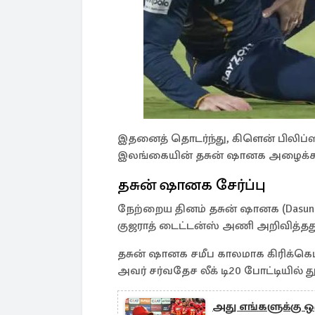
இதனைத் தொடர்ந்து, கிளென் பிலிப்ஸு
இலங்கையின் தசுன் ஷானக அழைக்கப்
தசுன் ஷானக சேர்ப்பு
நேற்றைய தினம் தசுன் ஷானக (Dasun 
குஜராத் டைட்டன்ஸ் அணி அறிவித்தத
தசுன் ஷானக சமீப காலமாக கிரிக்கெட் 
அவர் சர்வதேச லீக் டி20 போட்டியில் த
அது எங்களுக்கு ஒர