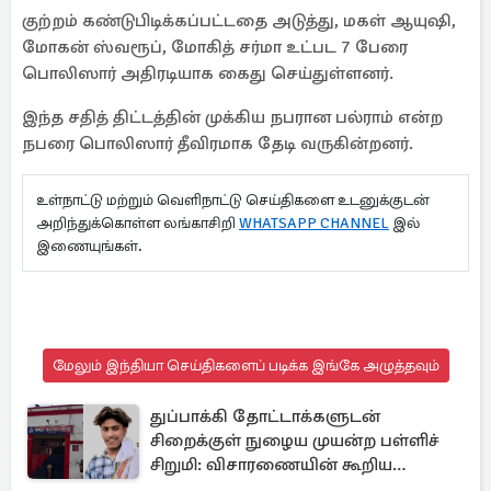
குற்றம் கண்டுபிடிக்கப்பட்டதை அடுத்து, மகள் ஆயுஷி,
மோகன் ஸ்வரூப், மோகித் சர்மா உட்பட 7 பேரை
பொலிஸார் அதிரடியாக கைது செய்துள்ளனர்.
இந்த சதித் திட்டத்தின் முக்கிய நபரான பல்ராம் என்ற
நபரை பொலிஸார் தீவிரமாக தேடி வருகின்றனர்.
உள்நாட்டு மற்றும் வெளிநாட்டு செய்திகளை உடனுக்குடன்
அறிந்துக்கொள்ள லங்காசிறி
WHATSAPP CHANNEL
இல்
இணையுங்கள்.
மேலும் இந்தியா செய்திகளைப் படிக்க இங்கே அழுத்தவும்
துப்பாக்கி தோட்டாக்களுடன்
சிறைக்குள் நுழைய முயன்ற பள்ளிச்
சிறுமி: விசாரணையின் கூறிய
காரணம்