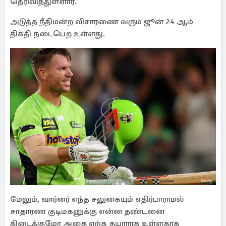
தெரிவித்துள்ளார்.
அடுத்த நீதிமன்ற விசாரணை வரும் ஜூன் 24 ஆம்
திகதி நடைபெற உள்ளது.
மேலும், வார்னர் எந்த சலுகையும் எதிர்பாராமல்
சாதாரண குடிமகனுக்கு என்ன தண்டனை
கிடைக்குமோ அதை ஏற்க தயாராக உள்ளதாக