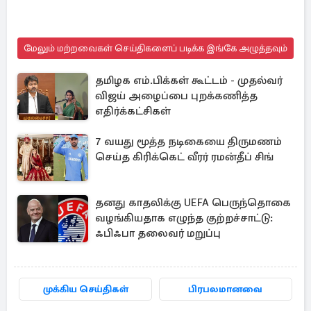
மேலும் மற்றவைகள் செய்திகளைப் படிக்க இங்கே அழுத்தவும்
தமிழக எம்.பிக்கள் கூட்டம் - முதல்வர்
விஜய் அழைப்பை புறக்கணித்த
எதிர்க்கட்சிகள்
7 வயது மூத்த நடிகையை திருமணம்
செய்த கிரிக்கெட் வீரர் ரமன்தீப் சிங்
தனது காதலிக்கு UEFA பெருந்தொகை
வழங்கியதாக எழுந்த குற்றச்சாட்டு:
ஃபிஃபா தலைவர் மறுப்பு
முக்கிய செய்திகள்
பிரபலமானவை