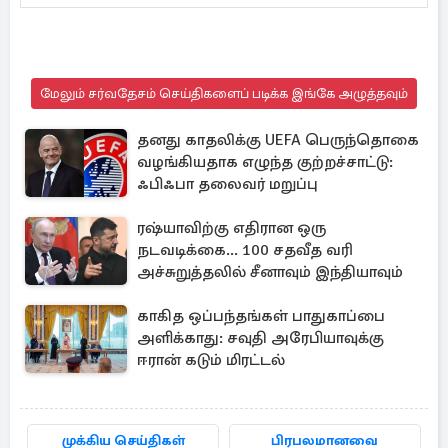
மேலும் சர்வதேசம் செய்திகளைப் படிக்க இங்கே அழுத்தவும்
தனது காதலிக்கு UEFA பெருந்தொகை
வழங்கியதாக எழுந்த குற்றச்சாட்டு:
ஃபிஃபா தலைவர் மறுப்பு
ரஷ்யாவிற்கு எதிரான ஒரு
நடவடிக்கை... 100 சதவீத வரி
அச்சுறுத்தலில் சீனாவும் இந்தியாவும்
காகித ஒப்பந்தங்கள் பாதுகாப்பை
அளிக்காது: சவுதி அரேபியாவுக்கு
ஈரான் கடும் மிரட்டல்
முக்கிய செய்திகள்
பிரபலமானவை