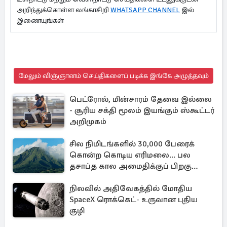
அறிந்துக்கொள்ள லங்காசிறி
WHATSAPP CHANNEL
இல்
இணையுங்கள்
மேலும் விஞ்ஞானம் செய்திகளைப் படிக்க இங்கே அழுத்தவும்
பெட்ரோல், மின்சாரம் தேவை இல்லை
- சூரிய சக்தி மூலம் இயங்கும் ஸ்கூட்டர்
அறிமுகம்
சில நிமிடங்களில் 30,000 பேரைக்
கொன்ற கொடிய எரிமலை... பல
தசாப்த கால அமைதிக்குப் பிறகு
மீண்டும்
நிலவில் அதிவேகத்தில் மோதிய
SpaceX ரொக்கெட்- உருவான புதிய
குழி