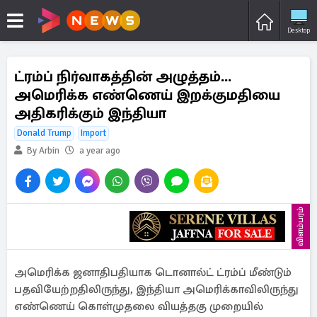
Desktop
ட்ரம்ப் நிர்வாகத்தின் அழுத்தம்...
அமெரிக்க எண்ணெய் இறக்குமதியை
அதிகரிக்கும் இந்தியா
Donald Trump
Import
By Arbin
a year ago
விளம்பரம்
அமெரிக்க ஜனாதிபதியாக டொனால்ட் ட்ரம்ப் மீண்டும்
பதவியேற்றதிலிருந்து, இந்தியா அமெரிக்காவிலிருந்து
எண்ணெய் கொள்முதலை வியத்தகு முறையில்