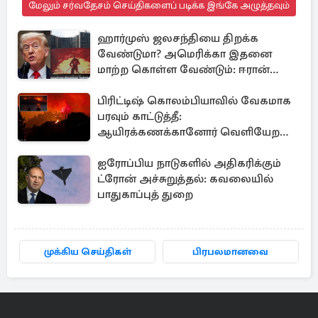
மேலும் சர்வதேசம் செய்திகளைப் படிக்க இங்கே அழுத்தவும்
ஹார்முஸ் ஜலசந்தியை திறக்க
வேண்டுமா? அமெரிக்கா இதனை
மாற்ற கொள்ள வேண்டும்: ஈரான்
திட்டவட்டம்
பிரிட்டிஷ் கொலம்பியாவில் வேகமாக
பரவும் காட்டுத்தீ:
ஆயிரக்கணக்கானோர் வெளியேற
உத்தரவு
ஐரோப்பிய நாடுகளில் அதிகரிக்கும்
ட்ரோன் அச்சுறுத்தல்: கவலையில்
பாதுகாப்புத் துறை
முக்கிய செய்திகள்
பிரபலமானவை