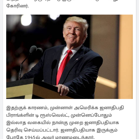
கோரினர்.
இதற்குக் காரணம், முன்னாள் அமெரிக்க ஜனாதிபதி
பிராங்க்ளின் டி ரூஸ்வெல்ட், முன்னெப்போதும்
இல்லாத வகையில் நான்கு முறை ஜனாதிபதியாக
தெரிவு செய்யப்பட்டார். ஜனாதிபதியாக இருக்கும்
போதே 1945ல் அவர் மரணமடைந்தார்.