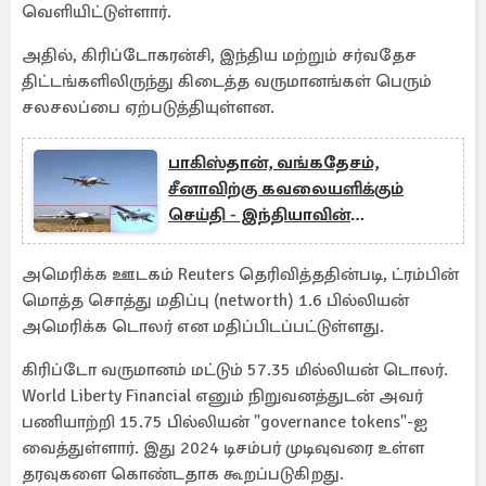
வெளியிட்டுள்ளார்.
அதில், கிரிப்டோகரன்சி, இந்திய மற்றும் சர்வதேச
திட்டங்களிலிருந்து கிடைத்த வருமானங்கள் பெரும்
சலசலப்பை ஏற்படுத்தியுள்ளன.
பாகிஸ்தான், வங்கதேசம்,
சீனாவிற்கு கவலையளிக்கும்
செய்தி - இந்தியாவின்
ருத்ராஸ்திரா சோதனை வெற்றி
அமெரிக்க ஊடகம் Reuters தெரிவித்ததின்படி, ட்ரம்பின்
மொத்த சொத்து மதிப்பு (networth) 1.6 பில்லியன்
அமெரிக்க டொலர் என மதிப்பிடப்பட்டுள்ளது.
கிரிப்டோ வருமானம் மட்டும் 57.35 மில்லியன் டொலர்.
World Liberty Financial எனும் நிறுவனத்துடன் அவர்
பணியாற்றி 15.75 பில்லியன் "governance tokens"-ஐ
வைத்துள்ளார். இது 2024 டிசம்பர் முடிவுவரை உள்ள
தரவுகளை கொண்டதாக கூறப்படுகிறது.