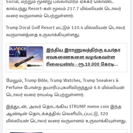
Social, மற்றும் மூன்று பல்லாயிரம் ஏக்கர் கொண்ட
கால்பந்து Resort-கள் மூலம் 217.7 மில்லியன் டொலர்
வரை வருமானம் பெற்றுள்ளார்.
Trump Doral Golf Resort மட்டும் 110.4 மில்லியன் டொலர்
வருமானத்தை உருவாக்கியுள்ளது.
இந்திய இராணுவத்திற்கு உயர்தர
ஏவுகணைகளை வழங்கவுள்ள
ரிலையன்ஸ் - ரூ.10,000 கோடி
லாபம் எதிர்பார்ப்பு
மேலும், Trump Bible, Trump Watches, Trump Sneakers &
Perfume போன்ற தயாரிப்புகளிலிருந்தும் 6.6 மில்லியன்
டொலர் வரை ராயல்டி பெற்றுள்ளார்.
இத்துடன், அவர் தொடங்கிய $TRUMP meme coin இந்த
ஆண்டின் தொடக்கத்தில் வெளியிடப்பட்டு, 320
மில்லியன் டொலர் வரை வருமானம் உருவாக்கியுள்ளது.