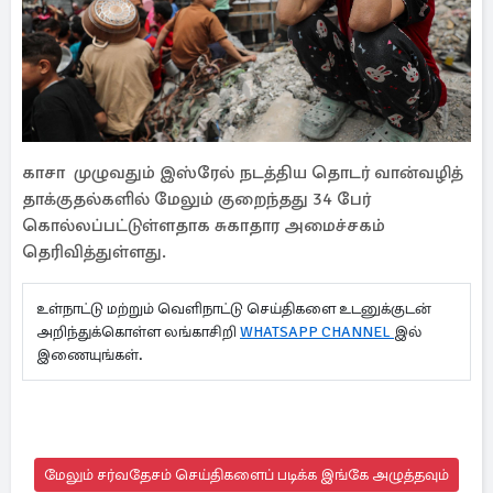
காசா முழுவதும் இஸ்ரேல் நடத்திய தொடர் வான்வழித்
தாக்குதல்களில் மேலும் குறைந்தது 34 பேர்
கொல்லப்பட்டுள்ளதாக சுகாதார அமைச்சகம்
தெரிவித்துள்ளது.
உள்நாட்டு மற்றும் வெளிநாட்டு செய்திகளை உடனுக்குடன்
அறிந்துக்கொள்ள லங்காசிறி
WHATSAPP CHANNEL
இல்
இணையுங்கள்.
மேலும் சர்வதேசம் செய்திகளைப் படிக்க இங்கே அழுத்தவும்