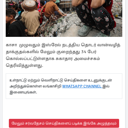
காசா முழுவதும் இஸ்ரேல் நடத்திய தொடர் வான்வழித்
தாக்குதல்களில் மேலும் குறைந்தது 34 பேர்
கொல்லப்பட்டுள்ளதாக சுகாதார அமைச்சகம்
தெரிவித்துள்ளது.
உள்நாட்டு மற்றும் வெளிநாட்டு செய்திகளை உடனுக்குடன்
அறிந்துக்கொள்ள லங்காசிறி
WHATSAPP CHANNEL
இல்
இணையுங்கள்.
மேலும் சர்வதேசம் செய்திகளைப் படிக்க இங்கே அழுத்தவும்